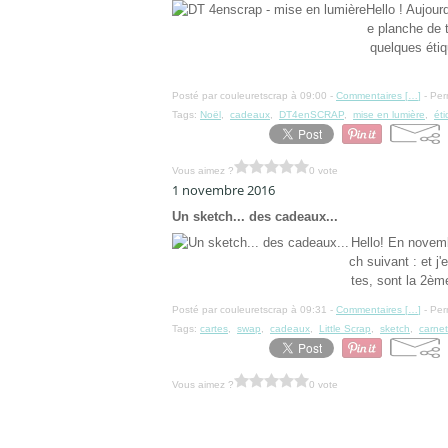
Hello ! Aujour
e planche de 
quelques étiq
Posté par couleuretscrap à 09:00 -
Commentaires [
…
]
- Per
Tags:
Noël
,
cadeaux
,
DT4enSCRAP
,
mise en lumière
,
éti
Vous aimez ?
0 vote
1 novembre 2016
Un sketch... des cadeaux...
Hello! En novembr
ch suivant : et j'
tes, sont la 2èm
Posté par couleuretscrap à 09:31 -
Commentaires [
…
]
- Per
Tags:
cartes
,
swap
,
cadeaux
,
Little Scrap
,
sketch
,
carne
Vous aimez ?
0 vote