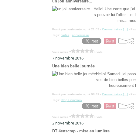
un joli anniversaire...
Hello! Une carte que j'ai
s pouvoir lui l'offrir... 
mis... mes
Posté par couleuretscrap à 21:03 -
Commentaires [
…
]
- Per
Tags:
cartes
,
anniversaire
Vous aimez ?
0 vote
7 novembre 2016
Une bien belle journée
Hello! Samedi j'ai pas
vec de bien belles per
heureusement la 
Posté par couleuretscrap à 08:49 -
Commentaires [
…
]
- Per
Tags:
Crop Combloux
Vous aimez ?
0 vote
2 novembre 2016
DT 4enscrap - mise en lumière