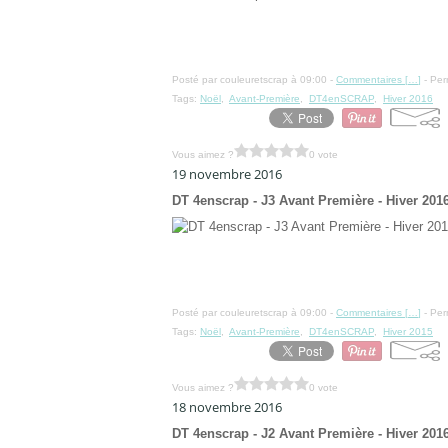
Posté par couleuretscrap à 09:00 -
Commentaires [
…
]
- Per
Tags:
Noël
,
Avant-Première
,
DT4enSCRAP
,
Hiver 2016
Vous aimez ?
0 vote
19 novembre 2016
DT 4enscrap - J3 Avant Première - Hiver 201
Posté par couleuretscrap à 09:00 -
Commentaires [
…
]
- Per
Tags:
Noël
,
Avant-Première
,
DT4enSCRAP
,
Hiver 2015
Vous aimez ?
0 vote
18 novembre 2016
DT 4enscrap - J2 Avant Première - Hiver 201