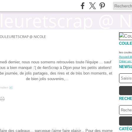
OULEURETSCRAP @ NICOLE
COULE
les coule
Accueil d
Créer un
medi dernier, nous nous somems retrouvées toute l'équipe ... sauf
NEWS
ous a bien manqué :'( de 4enScrap à Dijon pour les petits ateliers!
e journée, de jolis partages, des rires et de très bon moments, et
de bien jolis souvenirs,...
malien [
#
]
RECH
CATÉG
faire des cadeaux... parceque j'aime faire plaisir... Pour des mome