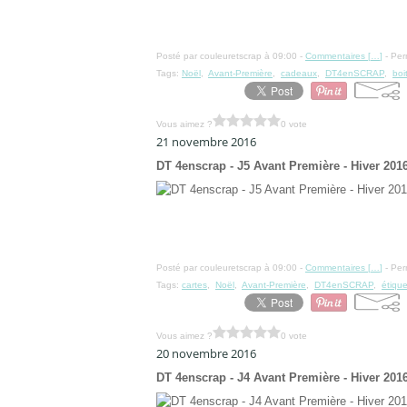
Posté par couleuretscrap à 09:00 -
Commentaires [
…
]
- Per
Tags:
Noël
,
Avant-Première
,
cadeaux
,
DT4enSCRAP
,
boi
Vous aimez ?
0 vote
21 novembre 2016
DT 4enscrap - J5 Avant Première - Hiver 201
Posté par couleuretscrap à 09:00 -
Commentaires [
…
]
- Per
Tags:
cartes
,
Noël
,
Avant-Première
,
DT4enSCRAP
,
étique
Vous aimez ?
0 vote
20 novembre 2016
DT 4enscrap - J4 Avant Première - Hiver 201