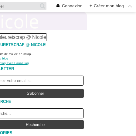
Connexion
+
Créer mon blog
URETSCRAP @ NICOLE
urs de ma vie en scrap...
u blog
 blog avec CanalBlog
LETTER
ERCHE
ORIES