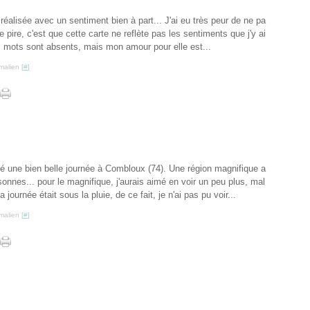
 réalisée avec un sentiment bien à part... J'ai eu très peur de ne pa
et le pire, c'est que cette carte ne reflète pas les sentiments que j'y ai
 mots sont absents, mais mon amour pour elle est...
malien [
#
]
sé une bien belle journée à Combloux (74). Une région magnifique a
sonnes... pour le magnifique, j'aurais aimé en voir un peu plus, mal
journée était sous la pluie, de ce fait, je n'ai pas pu voir...
malien [
#
]