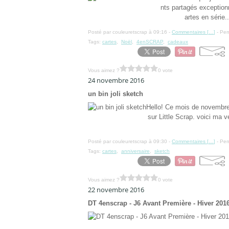
nts partagés exception
artes en série..
Posté par couleuretscrap à 09:16 -
Commentaires [
…
]
- Per
Tags:
cartes
,
Noël
,
4enSCRAP
,
cadeaux
Vous aimez ?
0 vote
24 novembre 2016
un bin joli sketch
Hello! Ce mois de novembre
sur Little Scrap. voici ma v
Posté par couleuretscrap à 09:30 -
Commentaires [
…
]
- Per
Tags:
cartes
,
anniversaire
,
sketch
Vous aimez ?
0 vote
22 novembre 2016
DT 4enscrap - J6 Avant Première - Hiver 201