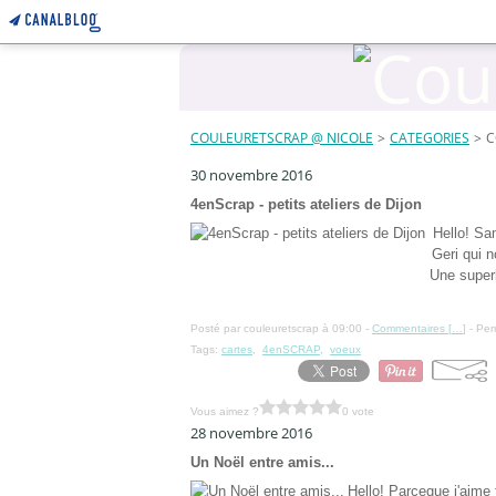
COULEURETSCRAP @ NICOLE
>
CATEGORIES
>
C
30 novembre 2016
4enScrap - petits ateliers de Dijon
Hello! Sa
Geri qui n
Une superb
Posté par couleuretscrap à 09:00 -
Commentaires [
…
]
- Per
Tags:
cartes
,
4enSCRAP
,
voeux
Vous aimez ?
0 vote
28 novembre 2016
Un Noël entre amis...
Hello! Parceque j'aime 