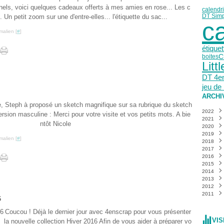
nels, voici quelques cadeaux offerts à mes amies en rose... Les c
calendri
DT Simp
. Un petit zoom sur une d'entre-elles... l'étiquette du sac...
c
malien [
#
]
étique
C
boites
Litt
DT 4e
jeu de
ARCHI
, Steph à proposé un sketch magnifique sur sa rubrique du sketch
2022
ersion masculine : Merci pour votre visite et vos petits mots. A bie
2021
Mai
(
ntôt Nicole
2020
Mars
Déce
2019
Févri
Nove
Déce
malien [
#
]
2018
Janvi
Octo
Nove
Déce
2017
Sept
Octo
Nove
Déce
2016
Août
Sept
Octo
Nove
Déce
2015
Juille
Août
Sept
Octo
Nove
Déce
2014
Juin
Juille
Août
Sept
Octo
Nove
Déce
(
2013
Mai
Juin
Juille
Août
Sept
Octo
Nove
Déce
(
2012
Avril
Mai
Juin
Juille
Août
Sept
Octo
Nove
Déce
(
(
(
2011
Mars
Avril
Mai
Juin
Juille
Août
Sept
Octo
Nove
Déce
(
(
6
Févri
Mars
Avril
Mai
Juin
Juille
Août
Sept
Octo
Nove
Déce
(
(
Janvi
Févri
Mars
Avril
Mai
Juin
Juille
Août
Sept
Octo
Nove
(
(
Coucou ! Déjà le dernier jour avec 4enscrap pour vous présenter
Janvi
Févri
Mars
Avril
Mai
Juin
Juille
Août
Sept
Octo
(
VIS
la nouvelle collection Hiver 2016 Afin de vous aider à préparer vo
Janvi
Févri
Mars
Avril
Mai
Juin
Juille
Août
Sept
(
(
(