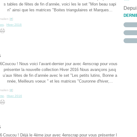
s tables de fêtes de fin d’année, voici les le set "Mon beau sapi
Janvi
Févri
Mars
Avril
Mai
Juin
Juille
Août
(
(
Depuis
Janvi
Févri
Mars
Avril
Mai
Juin
Juille
(
(
(
n" ainsi que les matrices "Boites triangulaires et Marques...
Janvi
Févri
Mars
Avril
Mai
(
(
DERNI
Janvi
Févri
Mars
Avril
(
malien [
#
]
Janvi
Févri
Mars
tes
,
Hiver 2016
Janvi
Févri
Janvi
6
Coucou ! Nous voici l’avant-dernier jour avec 4enscrap pour vous
présenter la nouvelle collection Hiver 2016 Nous avançons jusq
u’aux fêtes de fin d’année avec le set "Les petits lutins, Bonne a
nnée, Meilleurs voeux " et les matrices "Couronne d'hiver,...
malien [
#
]
tte
,
Hiver 2016
6
Coucou ! Déjà le 4ème jour avec 4enscrap pour vous présenter l