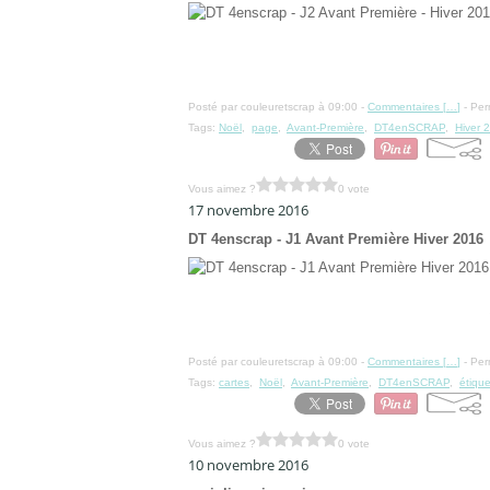
Posté par couleuretscrap à 09:00 -
Commentaires [
…
]
- Per
Tags:
Noël
,
page
,
Avant-Première
,
DT4enSCRAP
,
Hiver 
Vous aimez ?
0 vote
17 novembre 2016
DT 4enscrap - J1 Avant Première Hiver 2016
Posté par couleuretscrap à 09:00 -
Commentaires [
…
]
- Per
Tags:
cartes
,
Noël
,
Avant-Première
,
DT4enSCRAP
,
étique
Vous aimez ?
0 vote
10 novembre 2016