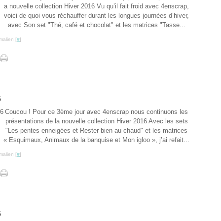
a nouvelle collection Hiver 2016 Vu qu’il fait froid avec 4enscrap,
voici de quoi vous réchauffer durant les longues journées d’hiver,
avec Son set "Thé, café et chocolat" et les matrices "Tasse...
malien [
#
]
6
Coucou ! Pour ce 3ème jour avec 4enscrap nous continuons les
présentations de la nouvelle collection Hiver 2016 Avec les sets
"Les pentes enneigées et Rester bien au chaud" et les matrices
« Esquimaux, Animaux de la banquise et Mon igloo », j’ai refait...
malien [
#
]
6