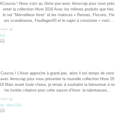
Coucou ! Nous voici au 2ème jour avec 4enscrap pour vous prés
enter la collection Hiver 2016 Avec les mêmes produits que hier,
le set "Merveilleux hiver" et les matrices « Rennes, Flocons, Fle
urs scandinaves, Feuillages#3 et le sapin à construire » voici...
malien [
#
]
2015
Coucou ! L’hiver approche à grand pas, alors il est temps de venir
avec 4enscrap pour vous présenter la nouvelle collection Hiver 20
16 Mais avant toute chose, je tenais à souhaiter la bienvenue à no
tre invitée créative pour cette saison d’hiver: la talentueuse...
malien [
#
]
tte
,
Hiver 2016