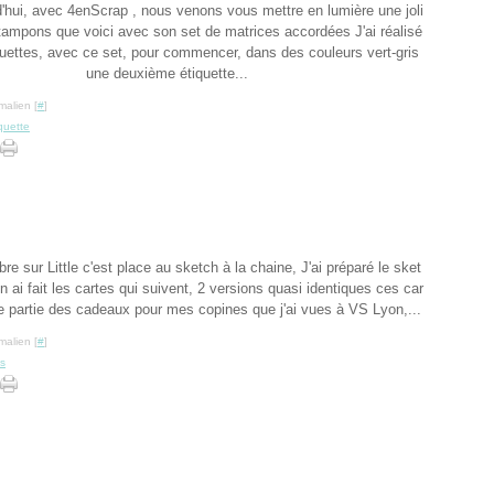
d'hui, avec 4enScrap , nous venons vous mettre en lumière une joli
tampons que voici avec son set de matrices accordées J'ai réalisé
uettes, avec ce set, pour commencer, dans des couleurs vert-gris
une deuxième étiquette...
malien [
#
]
quette
e sur Little c'est place au sketch à la chaine, J'ai préparé le sket
en ai fait les cartes qui suivent, 2 versions quasi identiques ces car
e partie des cadeaux pour mes copines que j'ai vues à VS Lyon,...
malien [
#
]
ts