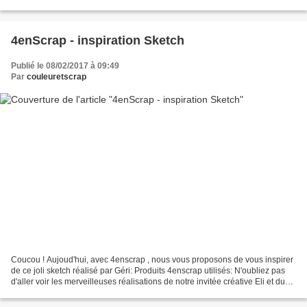
de ceux que vous aimez...
4enScrap - inspiration Sketch
Publié le 08/02/2017 à 09:49
Par
couleuretscrap
Coucou ! Aujoud'hui, avec 4enscrap , nous vous proposons de vous inspirer
de ce joli sketch réalisé par Géri: Produits 4enscrap utilisés: N'oubliez pas
d'aller voir les merveilleuses réalisations de notre invitée créative Eli et du
reste de l'équipe Eva...