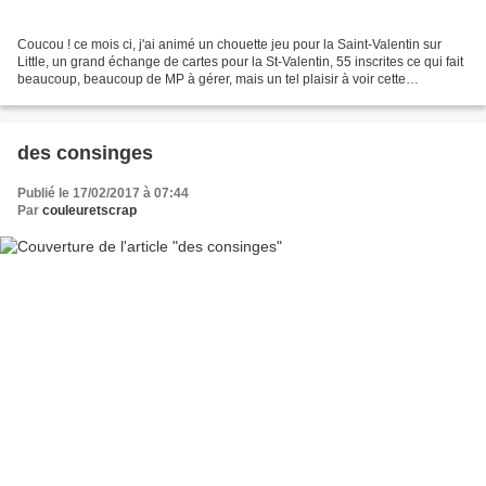
Coucou ! ce mois ci, j'ai animé un chouette jeu pour la Saint-Valentin sur
Little, un grand échange de cartes pour la St-Valentin, 55 inscrites ce qui fait
beaucoup, beaucoup de MP à gérer, mais un tel plaisir à voir cette
ambiance, c'était trop bien!...
des consinges
Publié le 17/02/2017 à 07:44
Par
couleuretscrap