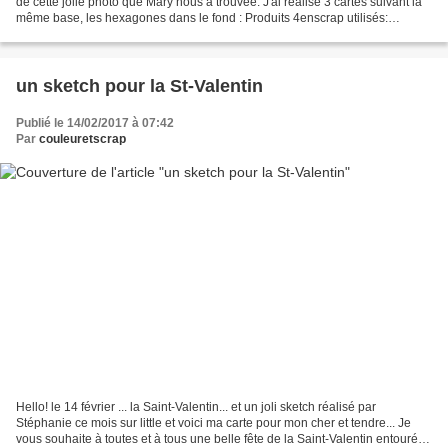
de cette jolie photo que Mary nous a trouvée: J'ai réalisé 3 cartes suivant la
même base, les hexagones dans le fond : Produits 4enscrap utilisés:
N'oubliez pas d'aller voir les...
un sketch pour la St-Valentin
Publié le 14/02/2017 à 07:42
Par
couleuretscrap
Hello! le 14 février ... la Saint-Valentin... et un joli sketch réalisé par
Stéphanie ce mois sur little et voici ma carte pour mon cher et tendre... Je
vous souhaite à toutes et à tous une belle fête de la Saint-Valentin entouré