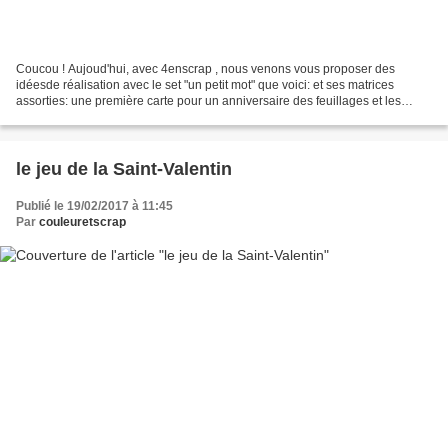
Coucou ! Aujoud'hui, avec 4enscrap , nous venons vous proposer des
idéesde réalisation avec le set "un petit mot" que voici: et ses matrices
assorties: une première carte pour un anniversaire des feuillages et les
petits ronds colorisé aux copics un petit...
le jeu de la Saint-Valentin
Publié le 19/02/2017 à 11:45
Par
couleuretscrap