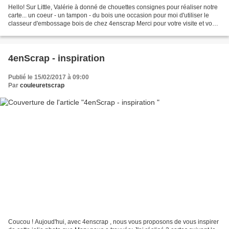
Hello! Sur Little, Valérie à donné de chouettes consignes pour réaliser notre
carte... un coeur - un tampon - du bois une occasion pour moi d'utiliser le
classeur d'embossage bois de chez 4enscrap Merci pour votre visite et vos
petits mots. A bientôt...
4enScrap - inspiration
Publié le 15/02/2017 à 09:00
Par
couleuretscrap
Coucou ! Aujoud'hui, avec 4enscrap , nous vous proposons de vous inspirer