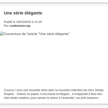
des taches, du rarement vu chez moi,...
Une série élégante
Publié le 16/03/2020 à 15:20
Par
couleuretscrap
Coucou ! voici une nouvelle série avec la nouvelle collection de chez Simply
Graphic . J'adore ce papier, il est classe et élégant... il m'appelait à faire des
réas toutes simples, pour laisser la valeur à l'essentiel, ces jolis tampons
détourés et colorisé...