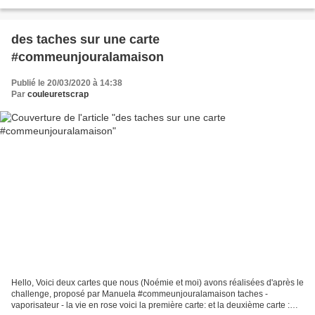
visite et vos petits mots A bientôt...
des taches sur une carte
#commeunjouralamaison
Publié le 20/03/2020 à 14:38
Par
couleuretscrap
Hello, Voici deux cartes que nous (Noémie et moi) avons réalisées d'après le
challenge, proposé par Manuela #commeunjouralamaison taches -
vaporisateur - la vie en rose voici la première carte: et la deuxième carte :