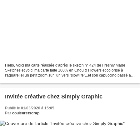
Hello, Voici ma carte réalisée d'après le sketch n° 424 de Freshly Made
Sketches et voici ma carte faite 100% en Chou & Flowers et colorisé à
l'aquarelle! un petit zoom sur l'univers "slowlife"...et son capuccino passé au
glossy pour un peu plus de gourmandise...
Invitée créative chez Simply Graphic
Publié le 01/03/2020 à 15:05
Par
couleuretscrap