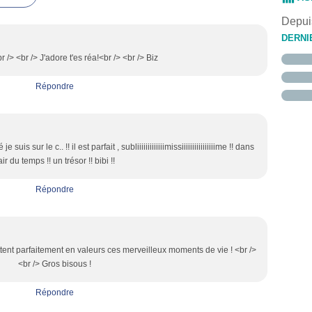
Janvi
Févri
Mars
Avril
Mai
Juin
Juille
Août
Sept
(
(
(
Janvi
Févri
Mars
Avril
Mai
Juin
Juille
Août
(
(
Depuis
Janvi
Févri
Mars
Avril
Mai
Juin
Juille
(
(
(
Janvi
Févri
Mars
Avril
Mai
(
(
DERNI
Janvi
Févri
Mars
Avril
(
Janvi
Févri
Mars
 /> <br /> J'adore t'es réa!<br /> <br /> Biz
Janvi
Févri
Janvi
Répondre
le c.. !! il est parfait , subliiiiiiiiiiiiimissiiiiiiiiiiiiiiiime !! dans
'air du temps !! un trésor !! bibi !!
Répondre
tent parfaitement en valeurs ces merveilleux moments de vie ! <br />
<br /> Gros bisous !
Répondre