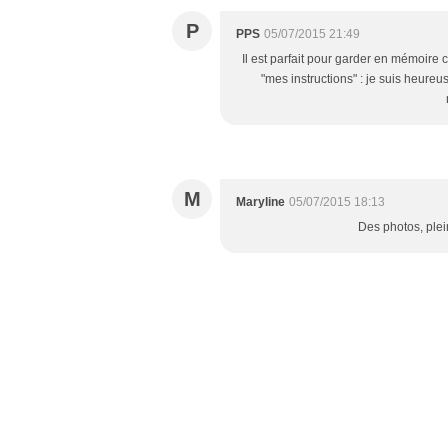
P
PPS
05/07/2015 21:49
Il est parfait pour garder en mémoire 
"mes instructions" : je suis heureus
M
Maryline
05/07/2015 18:13
Des photos, plei