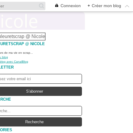
Connexion
+
Créer mon blog
URETSCRAP @ NICOLE
urs de ma vie en scrap...
u blog
 blog avec CanalBlog
LETTER
ERCHE
ORIES