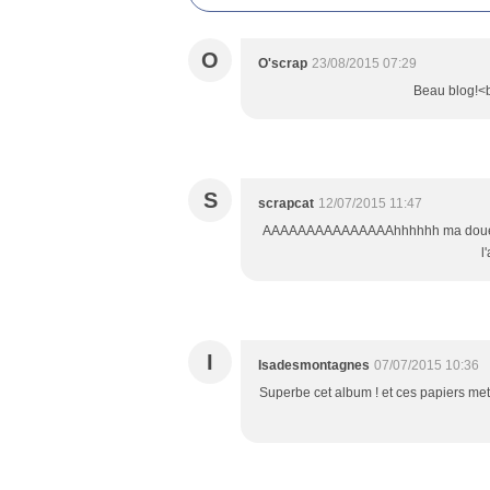
O
O'scrap
23/08/2015 07:29
Beau blog!<br
S
scrapcat
12/07/2015 11:47
AAAAAAAAAAAAAAAhhhhhh ma doué je suis sur 
l
I
Isadesmontagnes
07/07/2015 10:36
Superbe cet album ! et ces papiers met