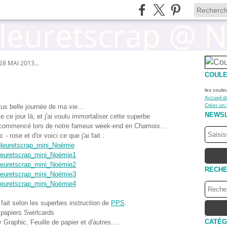
28 MAI 2013...
COULE
les coule
Accueil d
Créer un
plus belle journée de ma vie...
NEWS
 ce jour là, et j'ai voulu immortaliser cette superbe
 commencé lors de notre fameux week-end en Chamoix...
 - rose et d'or voici ce que j'ai fait :
RECH
 fait selon les superbes instruction de
PPS
.
papiers Swirlcards
CATÉG
Graphic, Feuille de papier et d'autres....