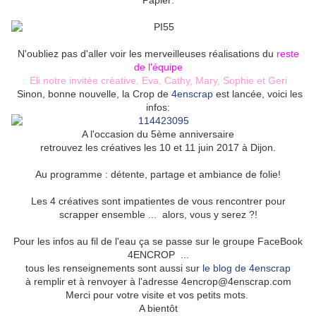
Papier:
N'oubliez pas d'aller voir les merveilleuses réalisations du
reste
de l'équipe
Eli notre invitée créative
,
Eva
,
Cathy
,
Mary
,
Sophie
et
Geri
Sinon, bonne nouvelle, la Crop de
4enscrap
est lancée, voici les
infos:
A l'occasion du 5ème anniversaire
retrouvez les créatives les 10 et 11 juin 2017 à Dijon.
Au programme : détente, partage et ambiance de folie!
Les 4 créatives sont impatientes de vous rencontrer pour
scrapper ensemble ... alors, vous y serez ?!
Pour les infos au fil de l'eau ça se passe sur le groupe FaceBook
4ENCROP ...
tous les renseignements sont aussi sur
le blog de 4enscrap
à remplir et à renvoyer à l'adresse 4encrop@4enscrap.com
Merci pour votre visite et vos petits mots.
A bientôt