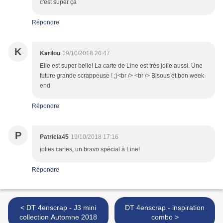
c'est super ça
Répondre
K
Karilou
19/10/2018 20:47
Elle est super belle! La carte de Line est très jolie aussi. Une
future grande scrappeuse ! ;)<br /> <br /> Bisous et bon week-
end
Répondre
P
Patricia45
19/10/2018 17:16
jolies cartes, un bravo spécial à Line!
Répondre
< DT 4enscrap - J3 mini
DT 4enscrap - inspiration
collection Automne 2018
combo >