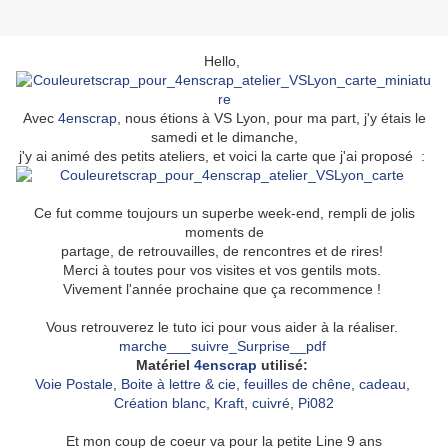
Hello,
Avec
4enscrap
, nous étions à VS Lyon, pour ma part, j'y étais le
samedi et le dimanche,
j'y ai animé des petits ateliers, et voici la carte que j'ai proposé :
Ce fut comme toujours un superbe week-end, rempli de jolis
moments de
partage, de retrouvailles, de rencontres et de rires!
Merci à toutes pour vos visites et vos gentils mots.
Vivement l'année prochaine que ça recommence !
Vous retrouverez le tuto ici pour vous aider à la réaliser.
marche___suivre_Surprise__pdf
Matériel
4enscrap
utilisé:
Voie Postale
,
Boite à lettre & cie
,
feuilles de chêne
,
cadeau
,
Création blanc
,
Kraft
,
cuivré
,
Pi082
Et mon coup de coeur va pour la petite Line 9 ans