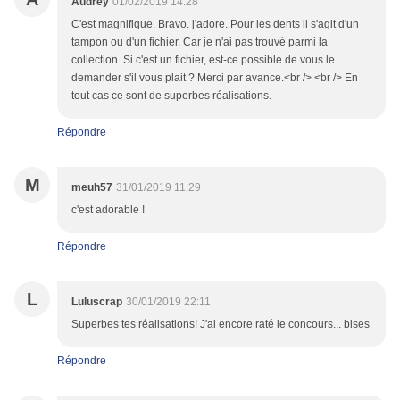
Audrey
01/02/2019 14:28
C'est magnifique. Bravo. j'adore. Pour les dents il s'agit d'un
tampon ou d'un fichier. Car je n'ai pas trouvé parmi la
collection. Si c'est un fichier, est-ce possible de vous le
demander s'il vous plait ? Merci par avance.<br /> <br /> En
tout cas ce sont de superbes réalisations.
Répondre
M
meuh57
31/01/2019 11:29
c'est adorable !
Répondre
L
Luluscrap
30/01/2019 22:11
Superbes tes réalisations! J'ai encore raté le concours... bises
Répondre