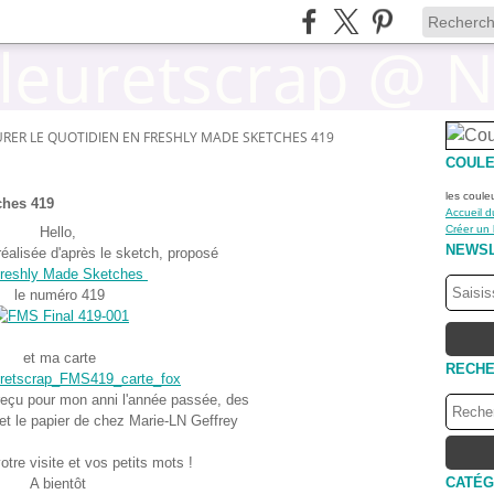
RER LE QUOTIDIEN EN FRESHLY MADE SKETCHES 419
COULE
les coule
ches 419
Accueil d
Créer un
Hello,
NEWS
réalisée d'après le sketch, proposé
reshly Made Sketches
le numéro 419
et ma carte
RECH
i reçu pour mon anni l'année passée, des
t le papier de chez Marie-LN Geffrey
otre visite et vos petits mots !
CATÉG
A bientôt