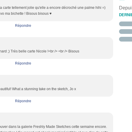
Janvi
Févri
Mars
Avril
Mai
Juin
Juille
Août
(
(
Depuis
ta carte tellement jolie qu'elle a encore décroché une palme hihi =)
Janvi
Févri
Mars
Avril
Mai
Juin
Juille
(
(
(
vo ma bichette ! Bisous bisous ♥
Janvi
Févri
Mars
Avril
Mai
(
(
DERNI
Janvi
Févri
Mars
Avril
(
Janvi
Févri
Mars
Répondre
Janvi
Févri
Janvi
nard ;) Très belle carte Nicole !<br /> <br /> Bisous
Répondre
eautiful! What a stunning take on the sketch, Jo x
Répondre
rouver dans la galerie Freshly Made Sketches cette semaine encore.