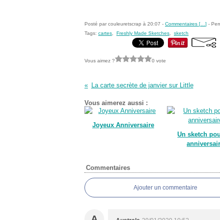
Posté par couleuretscrap à 20:07 -
Commentaires [
…
]
- Per
Tags:
cartes
,
Freshly Made Sketches
,
sketch
Vous aimez ?
0 vote
La carte secrète de janvier sur Little
Vous aimerez aussi :
Joyeux Anniversaire
Un sketch po
anniversai
Commentaires
Ajouter un commentaire
A