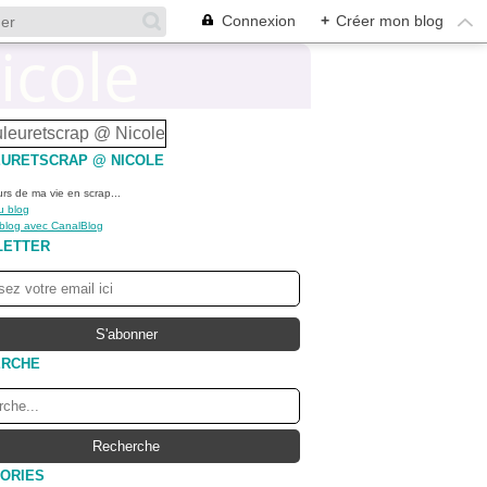
Connexion
+
Créer mon blog
URETSCRAP @ NICOLE
urs de ma vie en scrap...
u blog
 blog avec CanalBlog
LETTER
ERCHE
ORIES