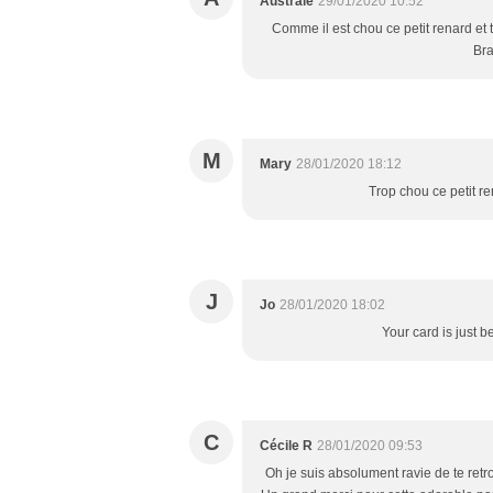
Australe
29/01/2020 10:52
Comme il est chou ce petit renard et 
Bra
M
Mary
28/01/2020 18:12
Trop chou ce petit re
J
Jo
28/01/2020 18:02
Your card is just b
C
Cécile R
28/01/2020 09:53
Oh je suis absolument ravie de te ret