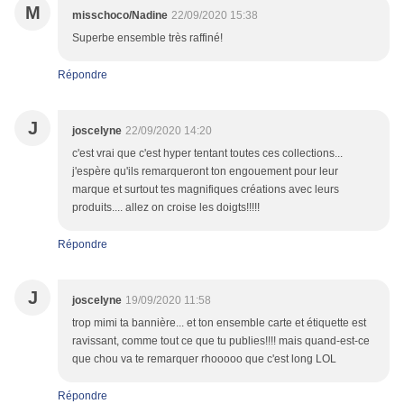
M
misschoco/Nadine
22/09/2020 15:38
Superbe ensemble très raffiné!
Répondre
J
joscelyne
22/09/2020 14:20
c'est vrai que c'est hyper tentant toutes ces collections...
j'espère qu'ils remarqueront ton engouement pour leur
marque et surtout tes magnifiques créations avec leurs
produits.... allez on croise les doigts!!!!!
Répondre
J
joscelyne
19/09/2020 11:58
trop mimi ta bannière... et ton ensemble carte et étiquette est
ravissant, comme tout ce que tu publies!!!! mais quand-est-ce
que chou va te remarquer rhooooo que c'est long LOL
Répondre