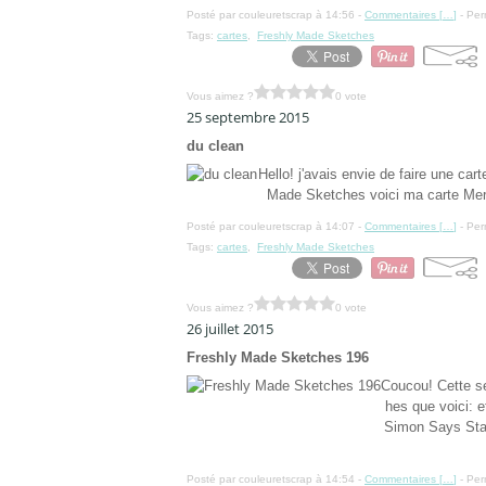
Posté par couleuretscrap à 14:56 -
Commentaires [
…
]
- Per
Tags:
cartes
,
Freshly Made Sketches
Vous aimez ?
0 vote
25 septembre 2015
du clean
Hello! j'avais envie de faire une ca
Made Sketches voici ma carte Merci
Posté par couleuretscrap à 14:07 -
Commentaires [
…
]
- Per
Tags:
cartes
,
Freshly Made Sketches
Vous aimez ?
0 vote
26 juillet 2015
Freshly Made Sketches 196
Coucou! Cette se
hes que voici: e
Simon Says Sta
Posté par couleuretscrap à 14:54 -
Commentaires [
…
]
- Per