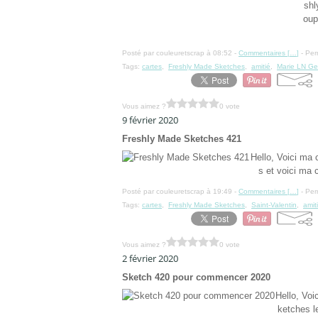
shl
oup
Posté par couleuretscrap à 08:52 -
Commentaires [
…
]
- Per
Tags:
cartes
,
Freshly Made Sketches
,
amitié
,
Marie LN Ge
Vous aimez ?
0 vote
9 février 2020
Freshly Made Sketches 421
Hello, Voici ma 
s et voici ma c
Posté par couleuretscrap à 19:49 -
Commentaires [
…
]
- Per
Tags:
cartes
,
Freshly Made Sketches
,
Saint-Valentin
,
amit
Vous aimez ?
0 vote
2 février 2020
Sketch 420 pour commencer 2020
Hello, Voi
ketches l