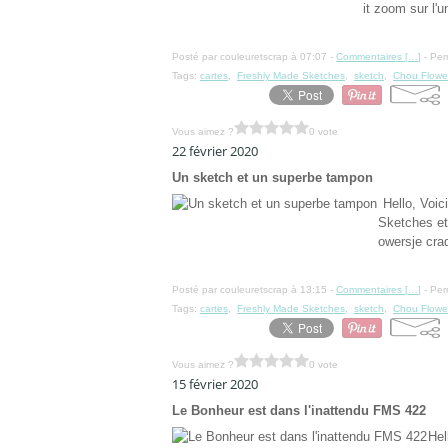
it zoom sur l'
Posté par couleuretscrap à 07:07 -
Commentaires [
…
]
- Per
Tags:
cartes
,
Freshly Made Sketches
,
sketch
,
Chou Flowe
Vous aimez ?
0 vote
22 février 2020
Un sketch et un superbe tampon
Hello, Voic
Sketches et
owersje craq
Posté par couleuretscrap à 13:15 -
Commentaires [
…
]
- Per
Tags:
cartes
,
Freshly Made Sketches
,
sketch
,
Chou Flowe
Vous aimez ?
0 vote
15 février 2020
Le Bonheur est dans l'inattendu FMS 422
Hel