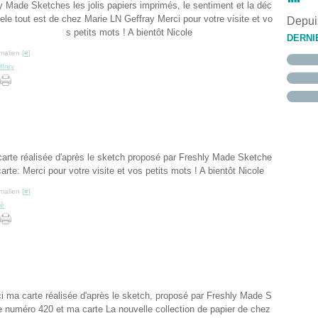
Janvi
Févri
Mars
Avril
Mai
Juin
Juille
Août
Sept
(
(
(
y Made Sketches les jolis papiers imprimés, le sentiment et la déc
Janvi
Févri
Mars
Avril
Mai
Juin
Juille
Août
(
(
ele tout est de chez Marie LN Geffray Merci pour votre visite et vo
Depuis
Janvi
Févri
Mars
Avril
Mai
Juin
Juille
(
(
(
s petits mots ! A bientôt Nicole
Janvi
Févri
Mars
Avril
Mai
(
(
DERNI
Janvi
Févri
Mars
Avril
(
malien [
#
]
Janvi
Févri
Mars
Janvi
Févri
ffrey
Janvi
carte réalisée d'après le sketch proposé par Freshly Made Sketche
arte: Merci pour votre visite et vos petits mots ! A bientôt Nicole
malien [
#
]
ié
ci ma carte réalisée d'après le sketch, proposé par Freshly Made S
e numéro 420 et ma carte La nouvelle collection de papier de chez