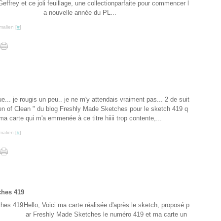
effrey et ce joli feuillage, une collectionparfaite pour commencer l
a nouvelle année du PL...
malien [
#
]
e... je rougis un peu.. je ne m'y attendais vraiment pas... 2 de suit
ueen of Clean " du blog Freshly Made Sketches pour le sketch 419 q
 ma carte qui m'a emmenée à ce titre hiiii trop contente,...
malien [
#
]
ches 419
Hello, Voici ma carte réalisée d'après le sketch, proposé p
ar Freshly Made Sketches le numéro 419 et ma carte un