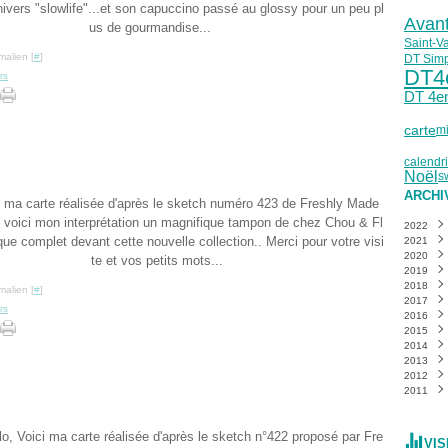
univers "slowlife"...et son capuccino passé au glossy pour un peu pl
Avan
us de gourmandise...
Saint-Va
malien [
#
]
DT Simp
DT4
rs
DT 4e
carte
mi
calendri
Noël
s
ARCHI
i ma carte réalisée d'après le sketch numéro 423 de Freshly Made
 voici mon interprétation un magnifique tampon de chez Chou & Fl
2022
ue complet devant cette nouvelle collection.. Merci pour votre visi
2021
Mai
(
2020
Mars
Déce
te et vos petits mots...
2019
Févri
Nove
Déce
2018
Janvi
Octo
Nove
Déce
malien [
#
]
2017
Sept
Octo
Nove
Déce
rs
2016
Août
Sept
Octo
Nove
Déce
2015
Juille
Août
Sept
Octo
Nove
Déce
2014
Juin
Juille
Août
Sept
Octo
Nove
Déce
(
2013
Mai
Juin
Juille
Août
Sept
Octo
Nove
Déce
(
2012
Avril
Mai
Juin
Juille
Août
Sept
Octo
Nove
Déce
(
(
(
2011
Mars
Avril
Mai
Juin
Juille
Août
Sept
Octo
Nove
Déce
(
(
Févri
Mars
Avril
Mai
Juin
Juille
Août
Sept
Octo
Nove
Déce
(
(
Janvi
Févri
Mars
Avril
Mai
Juin
Juille
Août
Sept
Octo
Nove
(
(
lo, Voici ma carte réalisée d'après le sketch n°422 proposé par Fre
Janvi
Févri
Mars
Avril
Mai
Juin
Juille
Août
Sept
Octo
(
VIS