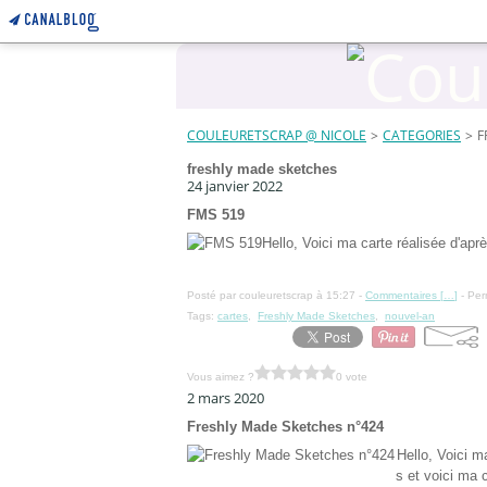
COULEURETSCRAP @ NICOLE
>
CATEGORIES
>
F
freshly made sketches
24 janvier 2022
FMS 519
Hello, Voici ma carte réalisée d'ap
Posté par couleuretscrap à 15:27 -
Commentaires [
…
]
- Per
Tags:
cartes
,
Freshly Made Sketches
,
nouvel-an
Vous aimez ?
0 vote
2 mars 2020
Freshly Made Sketches n°424
Hello, Voici m
s et voici ma 