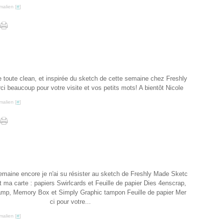
malien [
#
]
rte toute clean, et inspirée du sketch de cette semaine chez Freshly
 beaucoup pour votre visite et vos petits mots! A bientôt Nicole
malien [
#
]
maine encore je n'ai su résister au sketch de Freshly Made Sketc
t ma carte : papiers Swirlcards et Feuille de papier Dies 4enscrap,
mp, Memory Box et Simply Graphic tampon Feuille de papier Mer
ci pour votre...
malien [
#
]