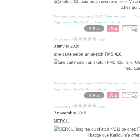
Hello, Voici
tches qui v
Posté par couleuretscrap à 07:25 -
Commentaires [
…
]
- Per
Tags:
cartes
,
Freshly Made Sketches
,
sketch
Vous aimez ?
0 vote
3 janvier 2020
une carte selon un sketch FMS 416
Hello, U
hes, que 
Posté par couleuretscrap à 07:49 -
Commentaires [
…
]
- Per
Tags:
cartes
,
Freshly Made Sketches
,
nouvel-an
Vous aimez ?
0 vote
7 novembre 2015
MERCI...
inspirée du sketch n°211 de chez F
i badge que Karilou m'a offert