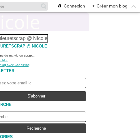
Connexion
+
Créer mon blog
URETSCRAP @ NICOLE
urs de ma vie en scrap...
u blog
 blog avec CanalBlog
LETTER
ERCHE
ORIES