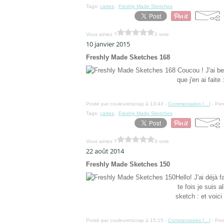
Tags:
cartes
,
Freshly Made Sketches
Vous aimez ?
0 vote
10 janvier 2015
Freshly Made Sketches 168
Coucou ! J'ai b
que j'en ai faite
Posté par couleuretscrap à 13:43 -
Commentaires [
…
]
- Per
Tags:
cartes
,
Freshly Made Sketches
Vous aimez ?
0 vote
22 août 2014
Freshly Made Sketches 150
Hello! J'ai déjà
te fois je suis 
sketch : et voici
Posté par couleuretscrap à 15:15 -
Commentaires [
…
]
- Per