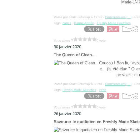
Marie-LN G
Posté par couleuretscrap à 19:56 -
Commentaires [
…
]
- Per
Tags:
cartes
,
Bonne Année
,
Freshly Made Sketches
Vous aimez ?
0 vote
30 janvier 2020
The Queen of Clean...
Coucou ! Bon là, j'avou
e... j'ai été élue " Q
ue voici : et
Posté par couleuretscrap à 08:56 -
Commentaires [
…
]
- Per
Tags:
Freshly Made Sketches
,
carte
Vous aimez ?
0 vote
26 janvier 2020
Savourer le quotidien en Freshly Made Sket