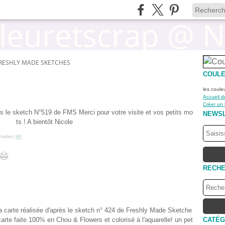
RESHLY MADE SKETCHES
COULE
les coule
Accueil d
Créer un
rès le sketch N°519 de FMS Merci pour votre visite et vos petits mo
NEWS
ts ! A bientôt Nicole
malien [
#
]
RECH
a carte réalisée d'après le sketch n° 424 de Freshly Made Sketche
carte faite 100% en Chou & Flowers et colorisé à l'aquarelle! un pet
CATÉG