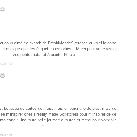
eaucoup aimé ce sketch de FreshlyMadeSketches et voici la carte
 : et quelques petites étiquettes assorties... Merci pour votre visite,
vos petits mots, et à bientôt Nicole
malien [
#
]
 fait beaucou de cartes ce mois, mais en voici une de plus, mais cet
allée m'inspirer chez Freshly Made Scketches pour m'inspirer de ce
 ma carte : Une toute belle journée à toutes et merci pour votre visi
te...
malien [
#
]