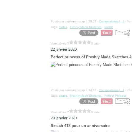
Posté par couleuretscrap à 20:07 -
Commentaires [
…
]
- Per
Tags:
cartes
,
Freshly Made Sketches
,
sketch
Vous aimez ?
0 vote
22 janvier 2020
Perfect princess of Freshly Made Sketches 4
Posté par couleuretscrap à 14:50 -
Commentaires [
…
]
- Per
Tags:
cartes
,
Freshly Made Sketches
,
Perfect Princess
Vous aimez ?
0 vote
20 janvier 2020
Sketch 418 pour un anniversaire