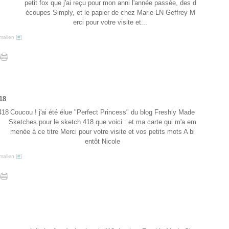
petit fox que j'ai reçu pour mon anni l'année passée, des d
écoupes Simply, et le papier de chez Marie-LN Geffrey M
erci pour votre visite et...
malien [
#
]
18
Coucou ! j'ai été élue "Perfect Princess" du blog Freshly Made
Sketches pour le sketch 418 que voici : et ma carte qui m'a em
menée à ce titre Merci pour votre visite et vos petits mots A bi
entôt Nicole
malien [
#
]