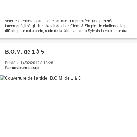
Voici les dernières cartes que j'ai faite : La première, (ma préférée...
forcément), il s'agit d'un sketch de chez Clean & Simple : le challenge le plus
difficile pour cette carte, a été de la faire sans que Sylvain la voie... dur dur
:o))) voici dans...
B.O.M. de 1 à 5
Publié le 14/02/2012 à 18:28
Par
couleuretscrap