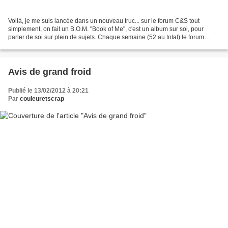
Voilà, je me suis lancée dans un nouveau truc... sur le forum C&S tout
simplement, on fait un B.O.M. "Book of Me", c'est un album sur soi, pour
parler de soi sur plein de sujets. Chaque semaine (52 au total) le forum
donne une idée, un sujet et ensuite...
Avis de grand froid
Publié le 13/02/2012 à 20:21
Par
couleuretscrap