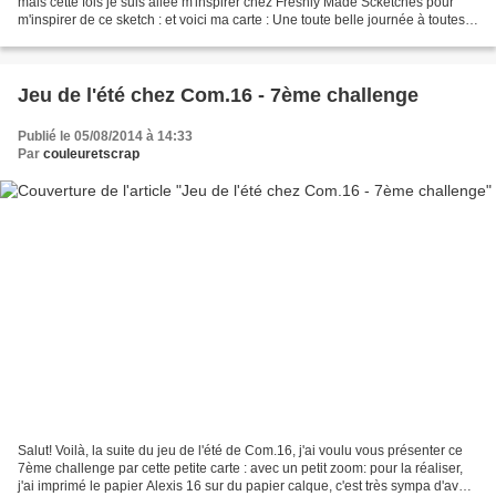
mais cette fois je suis allée m'inspirer chez Freshly Made Scketches pour
m'inspirer de ce sketch : et voici ma carte : Une toute belle journée à toutes
et merci pour votre visite...
Jeu de l'été chez Com.16 - 7ème challenge
Publié le 05/08/2014 à 14:33
Par
couleuretscrap
Salut! Voilà, la suite du jeu de l'été de Com.16, j'ai voulu vous présenter ce
7ème challenge par cette petite carte : avec un petit zoom: pour la réaliser,
j'ai imprimé le papier Alexis 16 sur du papier calque, c'est très sympa d'avoir