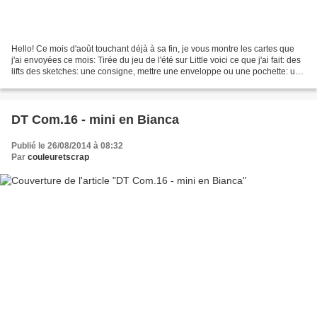
Hello! Ce mois d'août touchant déjà à sa fin, je vous montre les cartes que
j'ai envoyées ce mois: Tirée du jeu de l'été sur Little voici ce que j'ai fait: des
lifts des sketches: une consigne, mettre une enveloppe ou une pochette: une
consigne encore...
DT Com.16 - mini en Bianca
Publié le 26/08/2014 à 08:32
Par
couleuretscrap