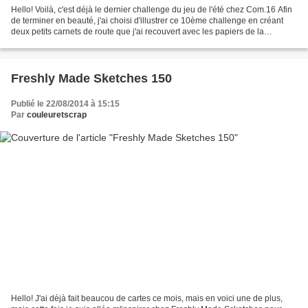
Hello! Voilà, c'est déjà le dernier challenge du jeu de l'été chez Com.16 Afin
de terminer en beauté, j'ai choisi d'illustrer ce 10ème challenge en créant
deux petits carnets de route que j'ai recouvert avec les papiers de la
Collection Come N° 1,2 et...
Freshly Made Sketches 150
Publié le 22/08/2014 à 15:15
Par
couleuretscrap
Hello! J'ai déjà fait beaucou de cartes ce mois, mais en voici une de plus,