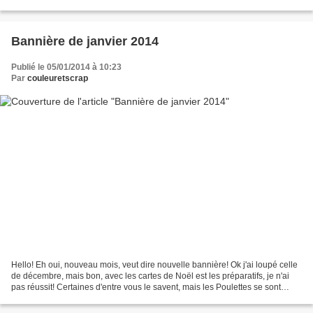
nouvelle collection des...
Bannière de janvier 2014
Publié le 05/01/2014 à 10:23
Par
couleuretscrap
Hello! Eh oui, nouveau mois, veut dire nouvelle bannière! Ok j'ai loupé celle
de décembre, mais bon, avec les cartes de Noël est les préparatifs, je n'ai
pas réussit! Certaines d'entre vous le savent, mais les Poulettes se sont
mises à la "retraite" et...