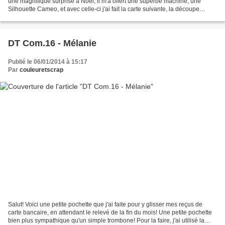
une magnifique surprise à Noël, il m'a offert une superbe machine, une
Silhouette Cameo, et avec celle-ci j'ai fait la carte suivante, la découpe
bonne année c'est moi qui...
DT Com.16 - Mélanie
Publié le 06/01/2014 à 15:17
Par
couleuretscrap
Salut! Voici une petite pochette que j'ai faite pour y glisser mes reçus de
carte bancaire, en attendant le relevé de la fin du mois! Une petite pochette
bien plus sympathique qu'un simple trombone! Pour la faire, j'ai utilisé la