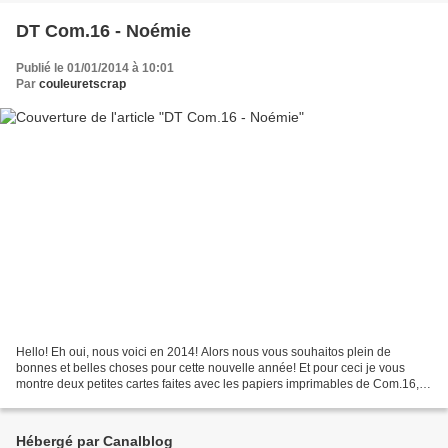
DT Com.16 - Noémie
Publié le 01/01/2014 à 10:01
Par
couleuretscrap
Hello! Eh oui, nous voici en 2014! Alors nous vous souhaitos plein de
bonnes et belles choses pour cette nouvelle année! Et pour ceci je vous
montre deux petites cartes faites avec les papiers imprimables de Com.16, et
j'ai choisi les papiers N° 1-2 et...
Hébergé par Canalblog