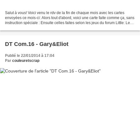
Salut à vous! Voici venu le rdv de la fin de chaque mois avec les cartes
envoyées ce mois-ci: Alors tout d'abord, voici une carte faite comme ça, sans
instruction spéciale : Ensuite celles faites selon les jeux du forum Little: Le
jeu de Noël : Réaliser...
DT Com.16 - Gary&Eliot
Publié le 22/01/2014 à 17:04
Par
couleuretscrap