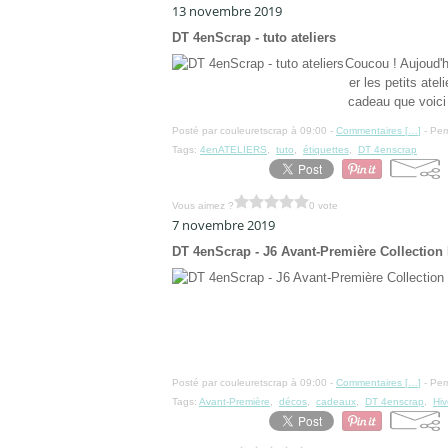
13 novembre 2019
DT 4enScrap - tuto ateliers
Coucou ! Aujoud'
er les petits ate
cadeau que voici 
Posté par couleuretscrap à 09:00 -
Commentaires [
…
]
- Per
Tags:
4enATELIERS
,
tuto
,
étiquettes
,
DT 4enscrap
Vous aimez ?
0 vote
7 novembre 2019
DT 4enScrap - J6 Avant-Première Collection 
Posté par couleuretscrap à 09:00 -
Commentaires [
…
]
- Per
Tags:
Avant-Première
,
décos
,
cadeaux
,
DT 4enscrap
,
Hiv