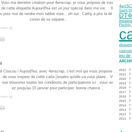
 Voici ma dernière création pour 4enscrap, je vous propose de vou
4enS
r de cette étiquette Aujourd'hui est un jour spécial dans ma vie.... Il
Saint-Va
s pour moi de rendre mon tablier rose... eh oui.. Cathy a pris la dé
DT4
cision de se séparer...
inspira
Freshly
c
malien [
#
]
étiquet
calendri
jeu de
ARCHI
ël
2022
Coucou ! Aujoud'hui, avec 4enscrap, c'est moi qui vous propose
2021
Mai
(
de vous inspirer de cette carte j'espère qu'elle va vous plaire... V
2020
Mars
Déce
ous trouverez toutes les conditions de participations ici , vous av
2019
Févri
Nove
Déce
ez jusqu'au 15 janvier pour participer, bonne chance...
2018
Janvi
Octo
Nove
Déce
2017
Sept
Octo
Nove
Déce
malien [
#
]
2016
Août
Sept
Octo
Nove
Déce
2015
Juille
Août
Sept
Octo
Nove
Déce
2014
Juin
Juille
Août
Sept
Octo
Nove
Déce
(
2013
Mai
Juin
Juille
Août
Sept
Octo
Nove
Déce
(
2012
Avril
Mai
Juin
Juille
Août
Sept
Octo
Nove
Déce
(
(
(
2011
Mars
Avril
Mai
Juin
Juille
Août
Sept
Octo
Nove
Déce
(
(
Févri
Mars
Avril
Mai
Juin
Juille
Août
Sept
Octo
Nove
Déce
(
(
Janvi
Févri
Mars
Avril
Mai
Juin
Juille
Août
Sept
Octo
Nove
(
(
Janvi
Févri
Mars
Avril
Mai
Juin
Juille
Août
Sept
Octo
(