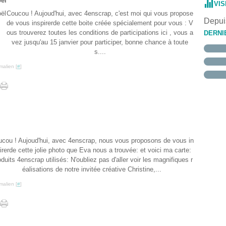
oël
VIS
Janvi
Févri
Mars
Avril
Mai
Juin
Juille
Août
Sept
(
(
(
Coucou ! Aujoud'hui, avec 4enscrap, c'est moi qui vous propose
Janvi
Févri
Mars
Avril
Mai
Juin
Juille
Août
(
(
Depuis
de vous inspirerde cette boite créée spécialement pour vous : V
Janvi
Févri
Mars
Avril
Mai
Juin
Juille
(
(
(
Janvi
Févri
Mars
Avril
Mai
(
(
ous trouverez toutes les conditions de participations ici , vous a
DERNI
Janvi
Févri
Mars
Avril
(
vez jusqu'au 15 janvier pour participer, bonne chance à toute
Janvi
Févri
Mars
s....
Janvi
Févri
Janvi
malien [
#
]
cou ! Aujoud'hui, avec 4enscrap, nous vous proposons de vous in
irerde cette jolie photo que Eva nous a trouvée: et voici ma carte:
duits 4enscrap utilisés: N'oubliez pas d'aller voir les magnifiques r
éalisations de notre invitée créative Christine,...
malien [
#
]