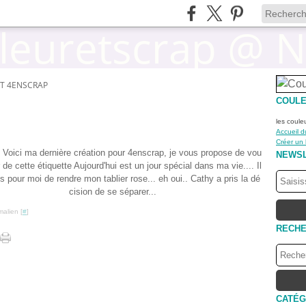
T 4ENSCRAP
COULE
les coule
Accueil d
Créer un
 Voici ma dernière création pour 4enscrap, je vous propose de vou
NEWS
r de cette étiquette Aujourd'hui est un jour spécial dans ma vie.... Il
s pour moi de rendre mon tablier rose... eh oui.. Cathy a pris la dé
cision de se séparer...
malien [
#
]
RECH
CATÉG