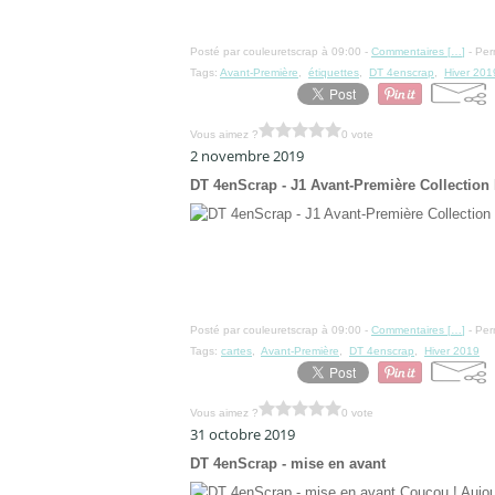
Posté par couleuretscrap à 09:00 -
Commentaires [
…
]
- Per
Tags:
Avant-Première
,
étiquettes
,
DT 4enscrap
,
Hiver 201
Vous aimez ?
0 vote
2 novembre 2019
DT 4enScrap - J1 Avant-Première Collection 
Posté par couleuretscrap à 09:00 -
Commentaires [
…
]
- Per
Tags:
cartes
,
Avant-Première
,
DT 4enscrap
,
Hiver 2019
Vous aimez ?
0 vote
31 octobre 2019
DT 4enScrap - mise en avant
Coucou ! Aujou