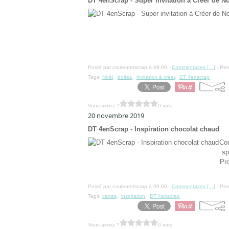
DT 4enScrap - Super invitation à Créer de N
Posté par couleuretscrap à 09:00 -
Commentaires [
…
]
- Per
Tags:
Noël
,
boites
,
invitation à créer
,
DT 4enscrap
Vous aimez ?
0 vote
20 novembre 2019
DT 4enScrap - Inspiration chocolat chaud
Cou
sp
Pro
Posté par couleuretscrap à 09:00 -
Commentaires [
…
]
- Per
Tags:
cartes
,
inspiration
,
DT 4enscrap
Vous aimez ?
0 vote