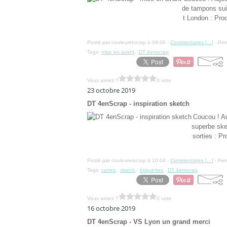
de tampons suiv
t London : Prod
Posté par couleuretscrap à 09:00 -
Commentaires [
…
]
- Per
Tags:
mise en avant
,
DT 4enscrap
Vous aimez ?
0 vote
23 octobre 2019
DT 4enScrap - inspiration sketch
Coucou ! Au
superbe ske
sorties : Pr
Posté par couleuretscrap à 10:04 -
Commentaires [
…
]
- Per
Tags:
cartes
,
sketch
,
étiquettes
,
DT 4enscrap
Vous aimez ?
0 vote
16 octobre 2019
DT 4enScrap - VS Lyon un grand merci