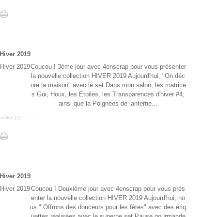
Hiver 2019
Coucou ! 3ème jour avec 4enscrap pour vous présenter
la nouvelle collection HIVER 2019 Aujourd'hui, "On déc
ore la maison" avec le set Dans mon salon, les matrice
s Gui, Houx, les Etoiles, les Transparences d'hiver #4,
ainsi que la Poignées de lanterne...
malien [
#
]
Hiver 2019
Coucou ! Deuxième jour avec 4enscrap pour vous prés
enter la nouvelle collection HIVER 2019 Aujourd'hui, no
us " Offrons des douceurs pour les fêtes" avec des étiq
uettes réalisées avec le superbe set Pause gourmande