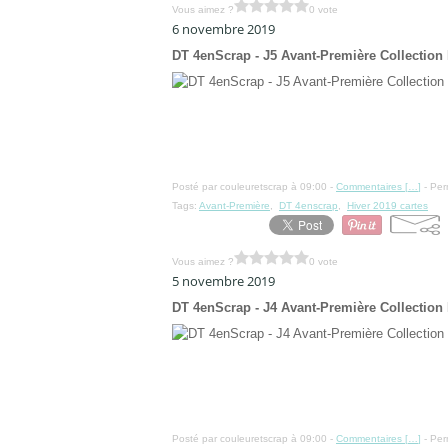
Vous aimez ?
0 vote
6 novembre 2019
DT 4enScrap - J5 Avant-Première Collection 
Posté par couleuretscrap à 09:00 -
Commentaires [
…
]
- Per
Tags:
Avant-Première
,
DT 4enscrap
,
Hiver 2019 cartes
Vous aimez ?
0 vote
5 novembre 2019
DT 4enScrap - J4 Avant-Première Collection 
Posté par couleuretscrap à 09:00 -
Commentaires [
…
]
- Per