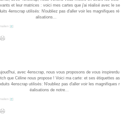
ants et leur matrices : voici mes cartes que j'ai réalisé avec le se
uits 4enscrap utilisés: N'oubliez pas d'aller voir les magnifiques ré
alisations...
malien [
#
]
joud'hui, avec 4enscrap, nous vous proposons de vous inspirerdu
tch que Céline nous propose ! Voici ma carte: et ses étiquettes as
oduits 4enscrap utilisés: N'oubliez pas d'aller voir les magnifiques r
éalisations de notre...
malien [
#
]