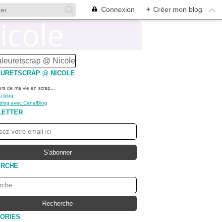
Connexion
+
Créer mon blog
URETSCRAP @ NICOLE
urs de ma vie en scrap...
u blog
 blog avec CanalBlog
LETTER
ERCHE
ORIES