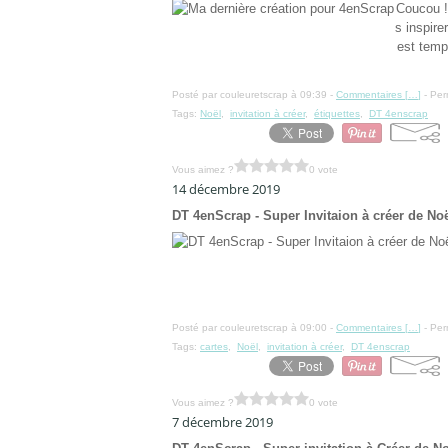
Coucou !
s inspire
est temp
Posté par couleuretscrap à 09:39 -
Commentaires [
…
]
- Per
Tags:
Noël
,
invitation à créer
,
étiquettes
,
DT 4enscrap
Vous aimez ?
0 vote
14 décembre 2019
DT 4enScrap - Super Invitaion à créer de No
Posté par couleuretscrap à 09:00 -
Commentaires [
…
]
- Per
Tags:
cartes
,
Noël
,
invitation à créer
,
DT 4enscrap
Vous aimez ?
0 vote
7 décembre 2019