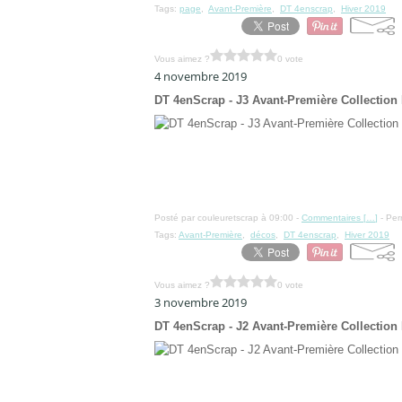
Tags:
page
,
Avant-Première
,
DT 4enscrap
,
Hiver 2019
Vous aimez ?
0 vote
4 novembre 2019
DT 4enScrap - J3 Avant-Première Collection 
Posté par couleuretscrap à 09:00 -
Commentaires [
…
]
- Per
Tags:
Avant-Première
,
décos
,
DT 4enscrap
,
Hiver 2019
Vous aimez ?
0 vote
3 novembre 2019
DT 4enScrap - J2 Avant-Première Collection 