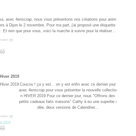
hui, avec 4enscrap, nous vous présentons nos créations pour anim
liers à Dijon le 2 novembre. Pour ma part, j'ai proposé une étiquette
: Et rien que pour vous, voici la marche à suivre pour la réaliser...
malien [
#
]
Hiver 2019
Coucou ! ça y est... on y est enfin avec ce dernier jour
avec 4enscrap pour vous présenter la nouvelle collectio
n HIVER 2019 Pour ce dernier jour, nous "Offrons des
petits cadeaux faits maisons" Cathy à eu une superbe i
dée, deux versions de Calendrier...
malien [
#
]
er 2019