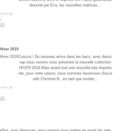
dessiné par Eva, les nouvelles matrices...
malien [
#
]
9
Hiver 2019
Coucou ! Du nouveau arrive dans les bacs, avec 4ensc
rap nous venons vous présenter la nouvelle collection
HIVER 2019 Mais avant tout une nouvelle très importa
nte, pour cette saison, nous sommes heureuses d'acce
uillir Christine B., en tant que invitée...
malien [
#
]
d'hui, avec 4enscrap, nous venons vous mettre en avant les sets