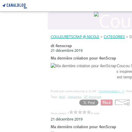
COULEURETSCRAP @ NICOLE
>
CATEGORIES
>
D
dt 4enscrap
21 décembre 2019
Ma dernière création pour 4enScrap
Coucou !
s inspire
est temp
Posté par couleuretscrap à 11:29 -
Commentaires [
…
]
- Per
Tags:
Noël
,
étiquettes
,
DT 4enscrap
Vous aimez ?
0 vote
21 décembre 2019
Ma dernière création pour 4enScrap