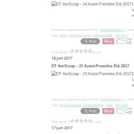
C
s
o
Posté par couleuretscrap à 09:00 -
Commentaires [
…
]
- Per
Tags:
page
,
Avant-Première
,
DT4enSCRAP
,
Eté 2017
Vous aimez ?
0 vote
18 juin 2017
DT 4enScrap - J3 Avant-Première Eté 2017
C
c
a
Posté par couleuretscrap à 09:00 -
Commentaires [
…
]
- Per
Tags:
Avant-Première
,
DT4enSCRAP
,
carte
,
Été 2017
Vous aimez ?
0 vote
17 juin 2017