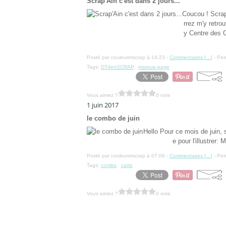
Scrap'Ain c'est dans 2 jours...
Coucou ! Scrap
rrez m'y retro
y Centre des 
Posté par couleuretscrap à 14:23 -
Commentaires [
…
]
- Per
Tags:
DT4enSCRAP
,
marque-page
Vous aimez ?
0 vote
1 juin 2017
le combo de juin
Hello Pour ce mois de juin, 
e pour l'illustrer:
Posté par couleuretscrap à 07:06 -
Commentaires [
…
]
- Per
Tags:
combo
,
carte
Vous aimez ?
0 vote