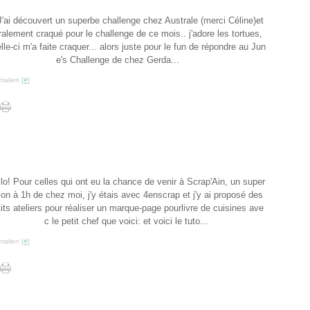
J'ai découvert un superbe challenge chez Australe (merci Céline)et
téralement craqué pour le challenge de ce mois.. j'adore les tortues,
lle-ci m'a faite craquer... alors juste pour le fun de répondre au Jun
e's Challenge de chez Gerda...
malien [
#
]
lo! Pour celles qui ont eu la chance de venir à Scrap'Ain, un super
lon à 1h de chez moi, j'y étais avec 4enscrap et j'y ai proposé des
tits ateliers pour réaliser un marque-page pourlivre de cuisines ave
c le petit chef que voici: et voici le tuto...
malien [
#
]