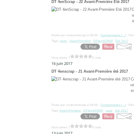
DT 4enScrap - J2 Avant-Première Eté 2017
C
u
e
Posté par couleuretscrap à 09:00 -
Commentaires [
…
]
- Per
Tags:
page
,
Avant-Première
,
DT4enSCRAP
,
Été 2017
Vous aimez ?
0 vote
16 juin 2017
DT 4enscrap - J1 Avant-Première été 2017
C
us
s
Posté par couleuretscrap à 09:00 -
Commentaires [
…
]
- Per
Tags:
Avant-Première
,
DT4enSCRAP
,
carte
,
Eté 2017
Vous aimez ?
0 vote
13 juin 2017