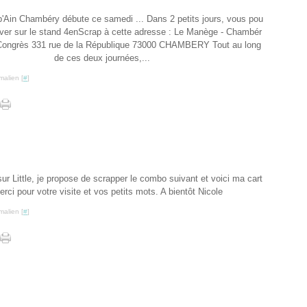
'Ain Chambéry débute ce samedi ... Dans 2 petits jours, vous pou
uver sur le stand 4enScrap à cette adresse : Le Manège - Chambér
Congrès 331 rue de la République 73000 CHAMBERY Tout au long
de ces deux journées,...
malien [
#
]
sur Little, je propose de scrapper le combo suivant et voici ma cart
 Merci pour votre visite et vos petits mots. A bientôt Nicole
malien [
#
]