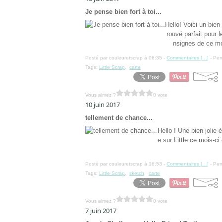
Je pense bien fort à toi...
Hello! Voici un bien 
rouvé parfait pour 
nsignes de ce moi
Posté par couleuretscrap à 08:35 -
Commentaires [
…
]
- Per
Tags:
Little Scrap
,
carte
Vous aimez ?
0 vote
10 juin 2017
tellement de chance...
Hello ! Une bien jolie 
e sur Little ce mois-ci 
Posté par couleuretscrap à 16:53 -
Commentaires [
…
]
- Per
Tags:
Little Scrap
,
sketch
,
carte
Vous aimez ?
0 vote
7 juin 2017