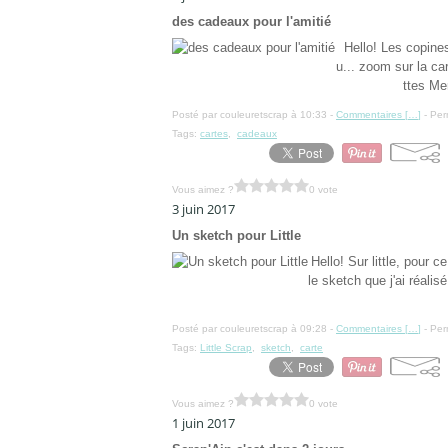
des cadeaux pour l'amitié
Hello! Les copines 
u... zoom sur la ca
ttes Mer
Posté par couleuretscrap à 10:33 -
Commentaires [
…
]
- Per
Tags:
cartes
,
cadeaux
Vous aimez ?
0 vote
3 juin 2017
Un sketch pour Little
Hello! Sur little, pour 
le sketch que j'ai réalis
Posté par couleuretscrap à 09:28 -
Commentaires [
…
]
- Per
Tags:
Little Scrap
,
sketch
,
carte
Vous aimez ?
0 vote
1 juin 2017