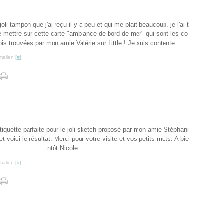
joli tampon que j'ai reçu il y a peu et qui me plait beaucoup, je l'ai t
le mettre sur cette carte "ambiance de bord de mer" qui sont les co
s trouvées par mon amie Valérie sur Little ! Je suis contente...
malien [
#
]
étiquette parfaite pour le joli sketch proposé par mon amie Stéphani
et voici le résultat: Merci pour votre visite et vos petits mots. A bie
ntôt Nicole
malien [
#
]