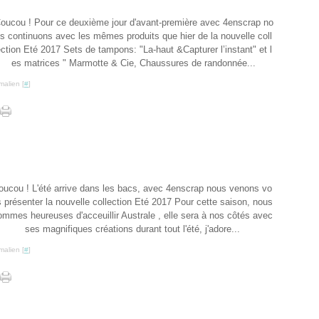
oucou ! Pour ce deuxième jour d'avant-première avec 4enscrap no
s continuons avec les mêmes produits que hier de la nouvelle coll
ction Eté 2017 Sets de tampons: "La-haut &Capturer l’instant" et l
es matrices " Marmotte & Cie, Chaussures de randonnée...
malien [
#
]
oucou ! L'été arrive dans les bacs, avec 4enscrap nous venons vo
 présenter la nouvelle collection Eté 2017 Pour cette saison, nous
ommes heureuses d'acceuillir Australe , elle sera à nos côtés avec
ses magnifiques créations durant tout l'été, j'adore...
malien [
#
]