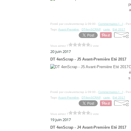
p
a
Posté par couleuretscrap à 09:00 -
Commentaires [
…
]
- Per
Tags:
Avant-Première
,
DT4enSCRAP
,
carte
,
Eté 2017
Vous aimez ?
0 vote
20 juin 2017
DT 4enScrap - J5 Avant-Première Eté 2017
C
é
s
Posté par couleuretscrap à 09:00 -
Commentaires [
…
]
- Per
Tags:
Avant-Première
,
DT4enSCRAP
,
carte
,
Eté 2017
Vous aimez ?
0 vote
19 juin 2017
DT 4enScrap - J4 Avant-Première Eté 2017