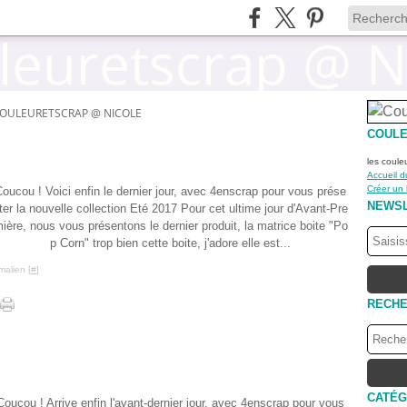
OULEURETSCRAP @ NICOLE
COULE
les coule
Accueil d
Créer un
oucou ! Voici enfin le dernier jour, avec 4enscrap pour vous prése
NEWS
ter la nouvelle collection Eté 2017 Pour cet ultime jour d'Avant-Pre
ière, nous vous présentons le dernier produit, la matrice boite "Po
p Corn" trop bien cette boite, j'adore elle est...
malien [
#
]
RECH
CATÉG
Coucou ! Arrive enfin l'avant-dernier jour, avec 4enscrap pour vous