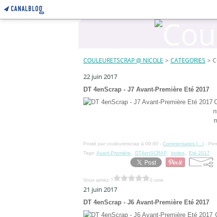
COULEURETSCRAP @ NICOLE
>
CATEGORIES
>
C
22 juin 2017
DT 4enScrap - J7 Avant-Première Eté 2017
C
n
m
Posté par couleuretscrap à 09:00 -
Commentaires [
…
]
- Per
Tags:
Avant-Première
,
DT4enSCRAP
,
boites
,
Eté 2017
Vous aimez ?
0 vote
21 juin 2017
DT 4enScrap - J6 Avant-Première Eté 2017