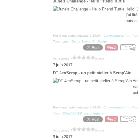
June's Challenge - Hello Friend Turtle
Hello! 
j'ai li
mais ce
Posté par couleuretscrap à 20:06 -
Commentaires [
…
]
- Per
Tags:
carte
,
Gerda Steiner Challenge
Vous aimez ?
0 vote
7 juin 2017
DT 4enScrap - un petit atelier à Scrap'Ain
Hel
sa
pe
Posté par couleuretscrap à 09:00 -
Commentaires [
…
]
- Per
Tags:
DT4enSCRAP
,
marque-page
Vous aimez ?
0 vote
5 juin 2017