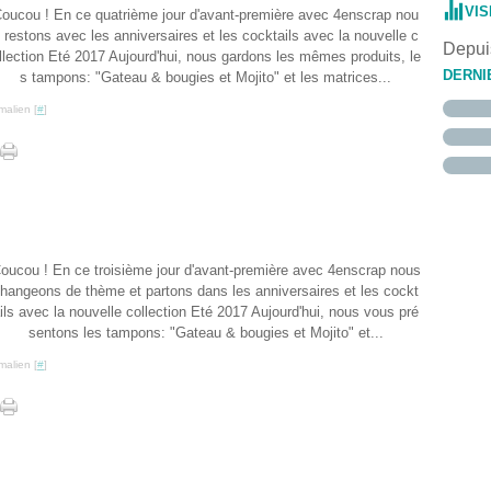
Janvi
Févri
Mars
Avril
Mai
Juin
Juille
Août
Sept
Octo
(
VIS
oucou ! En ce quatrième jour d'avant-première avec 4enscrap nou
Janvi
Févri
Mars
Avril
Mai
Juin
Juille
Août
Sept
(
(
(
 restons avec les anniversaires et les cocktails avec la nouvelle c
Janvi
Févri
Mars
Avril
Mai
Juin
Juille
Août
(
(
Depuis
Janvi
Févri
Mars
Avril
Mai
Juin
Juille
(
(
(
llection Eté 2017 Aujourd'hui, nous gardons les mêmes produits, le
Janvi
Févri
Mars
Avril
Mai
(
(
DERNI
s tampons: "Gateau & bougies et Mojito" et les matrices...
Janvi
Févri
Mars
Avril
(
Janvi
Févri
Mars
malien [
#
]
Janvi
Févri
Janvi
oucou ! En ce troisième jour d'avant-première avec 4enscrap nous
hangeons de thème et partons dans les anniversaires et les cockt
ils avec la nouvelle collection Eté 2017 Aujourd'hui, nous vous pré
sentons les tampons: "Gateau & bougies et Mojito" et...
malien [
#
]