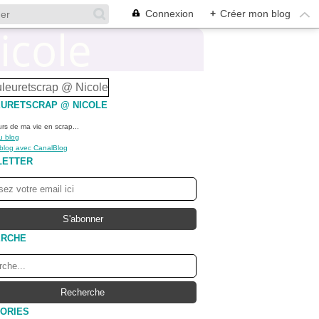
Connexion
+
Créer mon blog
URETSCRAP @ NICOLE
urs de ma vie en scrap...
u blog
 blog avec CanalBlog
LETTER
ERCHE
ORIES