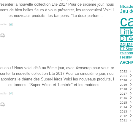
résenter la nouvelle collection Eté 2017 Pour ce sixième jour, nous
cad
lift
vons de bien belles fleurs à vous présenter, les renoncules! Voici l
Jeu de
c
es nouveaus produits, les tampons: "Le doux parfum...
malien [
#
]
Litt
DT4
aquar
DT Simp
calendri
Freshly
ARCHI
oucou ! Nous voici déjà au 5ème jour, avec 4enscrap pour vous pr
2022
senter la nouvelle collection Eté 2017 Pour ce cinquième jour, nou
2021
Mai
(
 abordons le thème des Super-Héros Voici les nouveaus produits, l
2020
Mars
Déce
es tamons: "Super Héros et 1 entrée" et les matrices...
2019
Févri
Nove
Déce
2018
Janvi
Octo
Nove
Déce
malien [
#
]
2017
Sept
Octo
Nove
Déce
2016
Août
Sept
Octo
Nove
Déce
2015
Juille
Août
Sept
Octo
Nove
Déce
2014
Juin
Juille
Août
Sept
Octo
Nove
Déce
(
2013
Mai
Juin
Juille
Août
Sept
Octo
Nove
Déce
(
2012
Avril
Mai
Juin
Juille
Août
Sept
Octo
Nove
Déce
(
(
(
2011
Mars
Avril
Mai
Juin
Juille
Août
Sept
Octo
Nove
Déce
(
(
Févri
Mars
Avril
Mai
Juin
Juille
Août
Sept
Octo
Nove
Déce
(
(
Janvi
Févri
Mars
Avril
Mai
Juin
Juille
Août
Sept
Octo
Nove
(
(