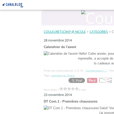
COULEURETSCRAP @ NICOLE
>
CATEGORIES
>
C
28 novembre 2014
Calendrier de l'avent
Hello! Cette année, pour 
mprenelle, a accepté de l
ts cadeaux av
Posté par couleuretscrap à 21:34 -
Commentaires [
…
]
- Per
Tags:
calendrier de l'Avent
Vous aimez ?
0 vote
23 novembre 2014
DT Com.1 - Premières chaussures
Salut! Vo
j'ai immor