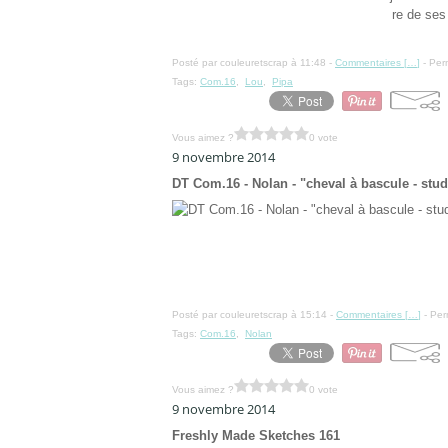
re de ses
Posté par couleuretscrap à 11:48 -
Commentaires [
…
]
- Per
Tags:
Com.16
,
Lou
,
Pipa
Vous aimez ?
0 vote
9 novembre 2014
DT Com.16 - Nolan - "cheval à bascule - stu
Posté par couleuretscrap à 15:14 -
Commentaires [
…
]
- Per
Tags:
Com.16
,
Nolan
Vous aimez ?
0 vote
9 novembre 2014
Freshly Made Sketches 161