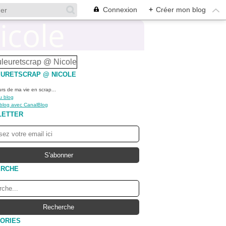
Connexion
+
Créer mon blog
URETSCRAP @ NICOLE
urs de ma vie en scrap...
u blog
 blog avec CanalBlog
LETTER
ERCHE
ORIES