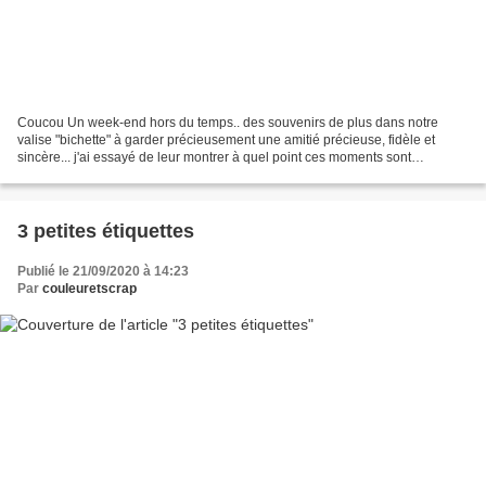
Coucou Un week-end hors du temps.. des souvenirs de plus dans notre
valise "bichette" à garder précieusement une amitié précieuse, fidèle et
sincère... j'ai essayé de leur montrer à quel point ces moments sont
importants et précieux à mes yeux et mon...
3 petites étiquettes
Publié le 21/09/2020 à 14:23
Par
couleuretscrap