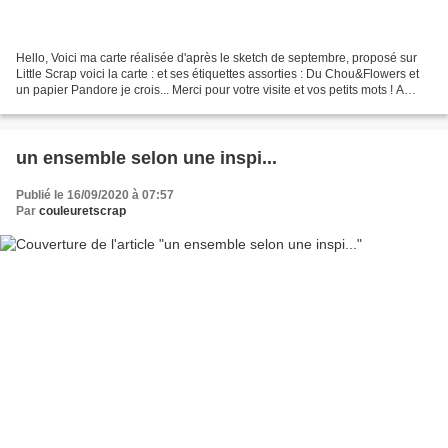
Hello, Voici ma carte réalisée d'après le sketch de septembre, proposé sur
Little Scrap voici la carte : et ses étiquettes assorties : Du Chou&Flowers et
un papier Pandore je crois... Merci pour votre visite et vos petits mots ! A
bientôt Nicole
un ensemble selon une inspi...
Publié le 16/09/2020 à 07:57
Par
couleuretscrap