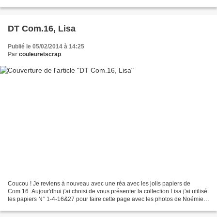
les coeurs étaien au...
DT Com.16, Lisa
Publié le 05/02/2014 à 14:25
Par
couleuretscrap
Coucou ! Je reviens à nouveau avec une réa avec les jolis papiers de
Com.16. Aujour'dhui j'ai choisi de vous présenter la collection Lisa j'ai utilisé
les papiers N° 1-4-16&27 pour faire cette page avec les photos de Noémie
dans son bain... arrosée par...