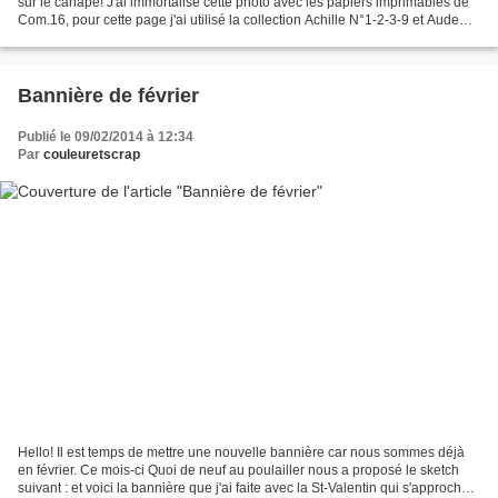
sur le canapé! J'ai immortalisé cette photo avec les papiers imprimables de
Com.16, pour cette page j'ai utilisé la collection Achille N°1-2-3-9 et Aude
N°3 Sur ce, je vous souhaite...
Bannière de février
Publié le 09/02/2014 à 12:34
Par
couleuretscrap
Hello! Il est temps de mettre une nouvelle bannière car nous sommes déjà
en février. Ce mois-ci Quoi de neuf au poulailler nous a proposé le sketch
suivant : et voici la bannière que j'ai faite avec la St-Valentin qui s'approche,