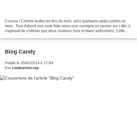
Coucou ! Comme toutes les fins de mois, voici quelques cartes parties ce
mois : Tout d'abord une carte faite selon une consigne en janvier sur Little, il
s'agissait de n'utiliser que deux couleurs (noir et blanc authorisés). Cette
carte est pour ma nièce...
Blog Candy
Publié le 25/02/2014 à 17:04
Par
couleuretscrap