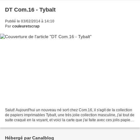
DT Com.16 - Tybalt
Publié le 03/02/2014 à 14:10
Par
couleuretscrap
Salut! Aujourd'hui un nouveau né sort chez Com.16, il s'agit de la collection
de papiers imprimables Tybalt, une très jolie collection masculine, j'ai tout de
suite craqué en la voyant, et voici la carte que j'ai faite avec ces jolis papiers
N° 2-3-4&12...
Hébergé par Canalblog