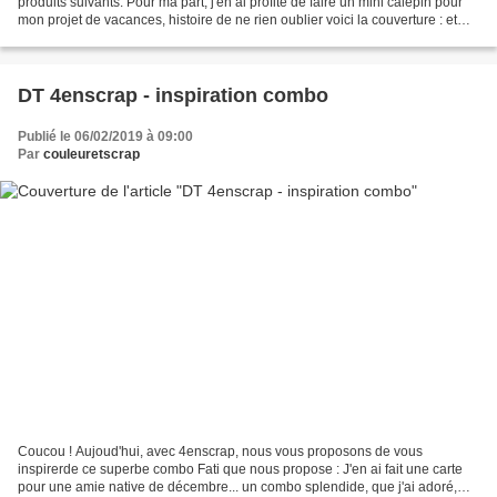
produits suivants: Pour ma part, j'en ai profité de faire un mini calepin pour
mon projet de vacances, histoire de ne rien oublier voici la couverture : et
l'intérieur: Produits...
DT 4enscrap - inspiration combo
Publié le 06/02/2019 à 09:00
Par
couleuretscrap
Coucou ! Aujoud'hui, avec 4enscrap, nous vous proposons de vous
inspirerde ce superbe combo Fati que nous propose : J'en ai fait une carte
pour une amie native de décembre... un combo splendide, que j'ai adoré,