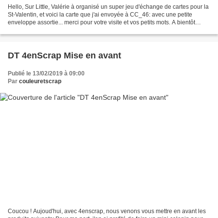
Hello, Sur Little, Valérie à organisé un super jeu d'échange de cartes pour la
St-Valentin, et voici la carte que j'ai envoyée à CC_46: avec une petite
enveloppe assortie... merci pour votre visite et vos petits mots. A bientôt
Nicole
DT 4enScrap Mise en avant
Publié le 13/02/2019 à 09:00
Par
couleuretscrap
Coucou ! Aujoud'hui, avec 4enscrap, nous venons vous mettre en avant les