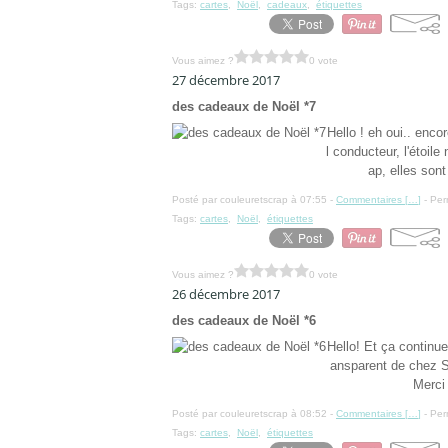
Tags:
cartes
,
Noël
,
cadeaux
,
étiquettes
Vous aimez ?
0 vote
27 décembre 2017
des cadeaux de Noël *7
Hello ! eh oui.. enc
l conducteur, l'étoile
ap, elles sont
Posté par couleuretscrap à 07:55 -
Commentaires [
…
]
- Per
Tags:
cartes
,
Noël
,
étiquettes
Vous aimez ?
0 vote
26 décembre 2017
des cadeaux de Noël *6
Hello! Et ça continu
ansparent de chez Swi
Merci 
Posté par couleuretscrap à 08:52 -
Commentaires [
…
]
- Per
Tags:
cartes
,
Noël
,
étiquettes