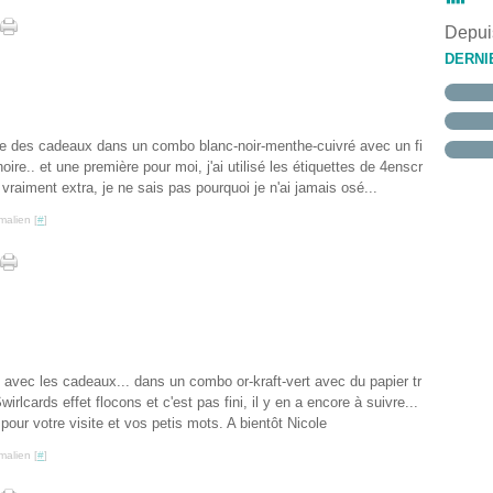
Janvi
Févri
Mars
Avril
Mai
Juin
Juille
Août
Sept
(
(
(
Janvi
Févri
Mars
Avril
Mai
Juin
Juille
Août
(
(
Depuis
Janvi
Févri
Mars
Avril
Mai
Juin
Juille
(
(
(
Janvi
Févri
Mars
Avril
Mai
(
(
DERNI
Janvi
Févri
Mars
Avril
(
Janvi
Févri
Mars
Janvi
Févri
Janvi
ore des cadeaux dans un combo blanc-noir-menthe-cuivré avec un fi
 noire.. et une première pour moi, j'ai utilisé les étiquettes de 4enscr
 vraiment extra, je ne sais pas pourquoi je n'ai jamais osé...
malien [
#
]
e avec les cadeaux... dans un combo or-kraft-vert avec du papier tr
rlcards effet flocons et c'est pas fini, il y en a encore à suivre...
pour votre visite et vos petis mots. A bientôt Nicole
malien [
#
]