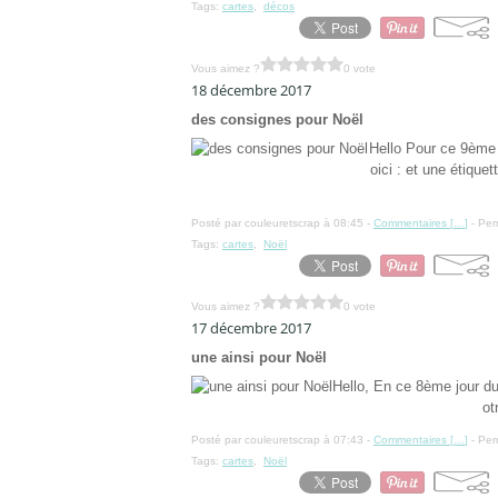
Tags:
cartes
,
décos
Vous aimez ?
0 vote
18 décembre 2017
des consignes pour Noël
Hello Pour ce 9ème d
oici : et une étiquet
Posté par couleuretscrap à 08:45 -
Commentaires [
…
]
- Per
Tags:
cartes
,
Noël
Vous aimez ?
0 vote
17 décembre 2017
une ainsi pour Noël
Hello, En ce 8ème jour du 
ot
Posté par couleuretscrap à 07:43 -
Commentaires [
…
]
- Per
Tags:
cartes
,
Noël