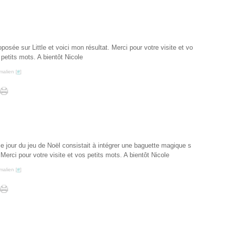
oposée sur Little et voici mon résultat. Merci pour votre visite et vo
 petits mots. A bientôt Nicole
malien [
#
]
ème jour du jeu de Noël consistait à intégrer une baguette magique s
 Merci pour votre visite et vos petits mots. A bientôt Nicole
malien [
#
]