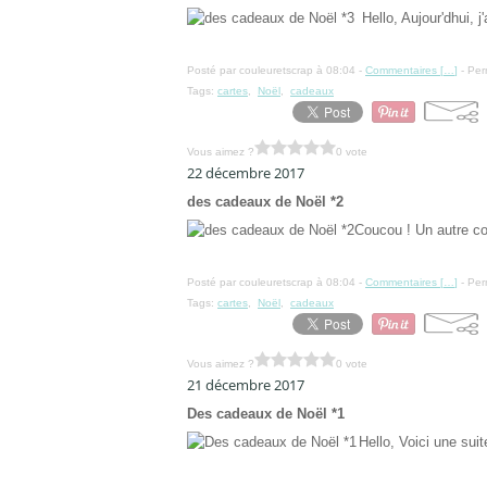
Hello, Aujour'dhui, j
Posté par couleuretscrap à 08:04 -
Commentaires [
…
]
- Per
Tags:
cartes
,
Noël
,
cadeaux
Vous aimez ?
0 vote
22 décembre 2017
des cadeaux de Noël *2
Coucou ! Un autre co
Posté par couleuretscrap à 08:04 -
Commentaires [
…
]
- Per
Tags:
cartes
,
Noël
,
cadeaux
Vous aimez ?
0 vote
21 décembre 2017
Des cadeaux de Noël *1
Hello, Voici une sui