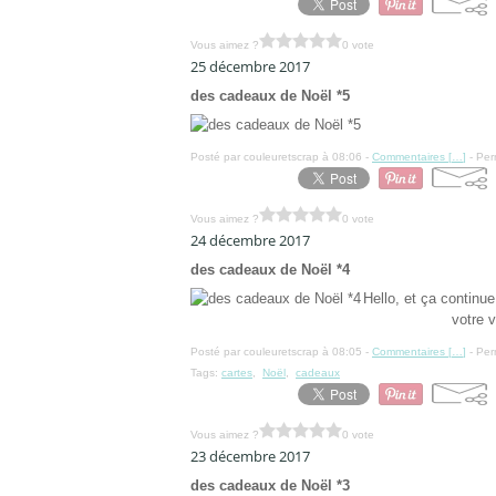
Vous aimez ?
0 vote
25 décembre 2017
des cadeaux de Noël *5
Posté par couleuretscrap à 08:06 -
Commentaires [
…
]
- Per
Vous aimez ?
0 vote
24 décembre 2017
des cadeaux de Noël *4
Hello, et ça continu
votre v
Posté par couleuretscrap à 08:05 -
Commentaires [
…
]
- Per
Tags:
cartes
,
Noël
,
cadeaux
Vous aimez ?
0 vote
23 décembre 2017
des cadeaux de Noël *3