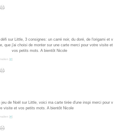
éfi sur Little, 3 consignes: un carré noir, du doré, de l'origami et v
te, que j'ai choisi de monter sur une carte merci pour votre visite et
vos petits mots. A bientôt Nicole
malien [
#
]
jeu de Noël sur Little, voici ma carte tirée d'une inspi merci pour v
re visite et vos petits mots. A bientôt Nicole
malien [
#
]