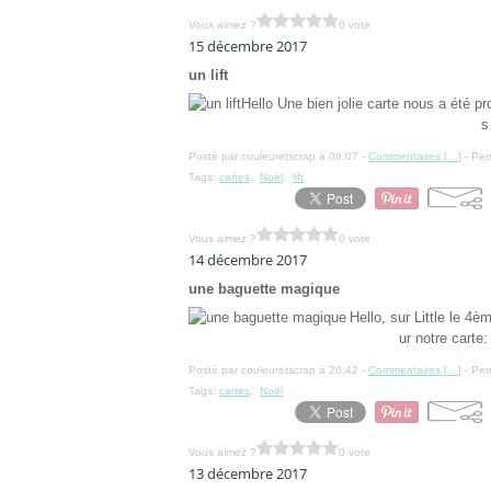
Vous aimez ?
0 vote
15 décembre 2017
un lift
Hello Une bien jolie carte nous a été pr
s
Posté par couleuretscrap à 08:07 -
Commentaires [
…
]
- Per
Tags:
cartes
,
Noël
,
lift
Vous aimez ?
0 vote
14 décembre 2017
une baguette magique
Hello, sur Little le 4
ur notre carte:
Posté par couleuretscrap à 20:42 -
Commentaires [
…
]
- Per
Tags:
cartes
,
Noël
Vous aimez ?
0 vote
13 décembre 2017