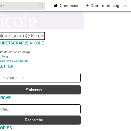
Connexion
+
Créer mon blog
URETSCRAP @ NICOLE
urs de ma vie en scrap...
u blog
 blog avec CanalBlog
LETTER
ERCHE
ORIES