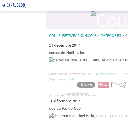
COULEURETSCRAP @ NICOLE
>
CATEGORIES
>
C
31 décembre 2017
cartes de Noël la fin...
Hello, Je crois que cet
Posté par couleuretscrap à 07:28 -
Commentaires [
…
]
- Per
Tags:
cartes
,
Noël
Vous aimez ?
0 vote
30 décembre 2017
des cartes de Noël
Hello, encore quelques pe