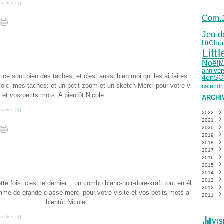
malien [
#
]
Com.
Jeu de
lift
Chou
Litt
Noël
M
anniver
ce sont bien des taches, et c'est aussi bien moi qui les ai faites..
4enS
t voici mes taches: et un petit zoom et un sketch Merci pour votre vi
calendri
e et vos petits mots. A bientôt Nicole
ARCHI
malien [
#
]
2022
2021
Mai
(
2020
Mars
Déce
2019
Févri
Nove
Déce
2018
Janvi
Octo
Nove
Déce
2017
Sept
Octo
Nove
Déce
2016
Août
Sept
Octo
Nove
Déce
2015
Juille
Août
Sept
Octo
Nove
Déce
2014
Juin
Juille
Août
Sept
Octo
Nove
Déce
(
2013
Mai
Juin
Juille
Août
Sept
Octo
Nove
Déce
(
tte fois, c'est le dernier... un combo blanc-noir-doré-kraft tout en él
2012
Avril
Mai
Juin
Juille
Août
Sept
Octo
Nove
Déce
(
(
(
me de grande classe merci pour votre visite et vos petits mots a
2011
Mars
Avril
Mai
Juin
Juille
Août
Sept
Octo
Nove
Déce
(
(
bientôt Nicole
Févri
Mars
Avril
Mai
Juin
Juille
Août
Sept
Octo
Nove
Déce
(
(
Janvi
Févri
Mars
Avril
Mai
Juin
Juille
Août
Sept
Octo
Nove
(
(
malien [
#
]
Janvi
Févri
Mars
Avril
Mai
Juin
Juille
Août
Sept
Octo
(
VIS