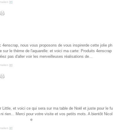
malien [
#
]
c 4enscrap, nous vous proposons de vous inspirerde cette jolie ph
e sur le thème de l'aquarelle: et voici ma carte: Produits 4enscrap
bliez pas d'aller voir les merveilleuses réalisations de...
malien [
#
]
Little, et voici ce qui sera sur ma table de Noël et juste pour le fu
ni rien... Merci pour votre visite et vos petits mots. A bientôt Nicol
e
malien [
#
]