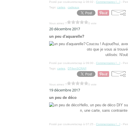
Posté par couleuretscrap à 08:02 -
Commentaires [
…
]
- Per
Tags:
cartes
,
cadeaux
Vous aimez ?
0 vote
20 décembre 2017
un peu d'aquarelle?
Coucou ! Aujoud'hui, ave
oto que je vous ai trouvé
utilisés: N'ou
Posté par couleuretscrap à 09:00 -
Commentaires [
…
]
- Per
Tags:
cartes
,
DT4enSCRAP
Vous aimez ?
0 vote
19 décembre 2017
un peu de déco
Hello, un peu de déco DIY sur 
n, une carte, sans contrainte 
Posté par couleuretscrap à 07:25 -
Commentaires [
…
]
- Per