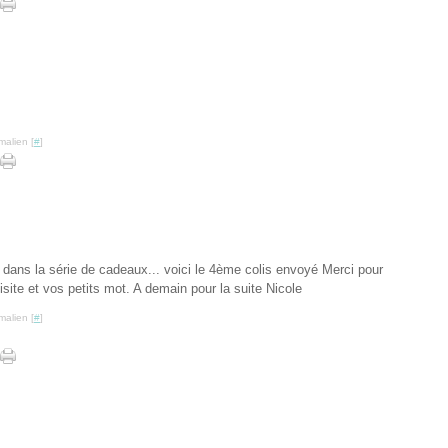
malien [
#
]
e dans la série de cadeaux... voici le 4ème colis envoyé Merci pour
isite et vos petits mot. A demain pour la suite Nicole
malien [
#
]