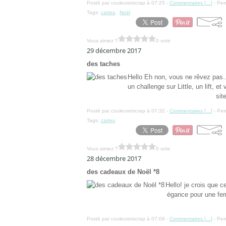
Posté par couleuretscrap à 07:25 -
Commentaires [
…
]
- Per
Tags:
cartes
,
Noël
Vous aimez ?
0 vote
29 décembre 2017
des taches
Hello Eh non, vous ne rêvez pas.. 
un challenge sur Little, un lift, e
sit
Posté par couleuretscrap à 07:32 -
Commentaires [
…
]
- Per
Tags:
cartes
Vous aimez ?
0 vote
28 décembre 2017
des cadeaux de Noël *8
Hello! je crois que ce
égance pour une fem
Posté par couleuretscrap à 07:09 -
Commentaires [
…
]
- Per