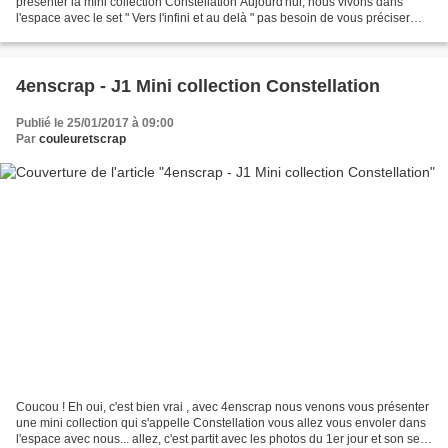
présenter la mini collection Constellation Aujourd'hui, nous vivons dans
l'espace avec le set " Vers l'infini et au delà " pas besoin de vous préciser
que je me suis éclatée ???......
4enscrap - J1 Mini collection Constellation
Publié le 25/01/2017 à 09:00
Par
couleuretscrap
Coucou ! Eh oui, c'est bien vrai , avec 4enscrap nous venons vous présenter
une mini collection qui s'appelle Constellation vous allez vous envoler dans
l'espace avec nous... allez, c'est partit avec les photos du 1er jour et son set "