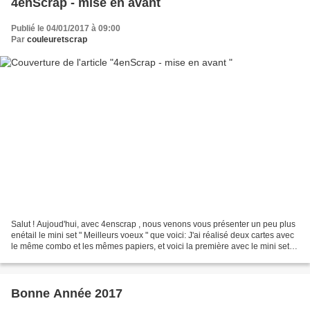
4enScrap - mise en avant
Publié le 04/01/2017 à 09:00
Par
couleuretscrap
Salut ! Aujoud'hui, avec 4enscrap , nous venons vous présenter un peu plus
enétail le mini set " Meilleurs voeux " que voici: J'ai réalisé deux cartes avec
le même combo et les mêmes papiers, et voici la première avec le mini set
dans son intégralité...
Bonne Année 2017