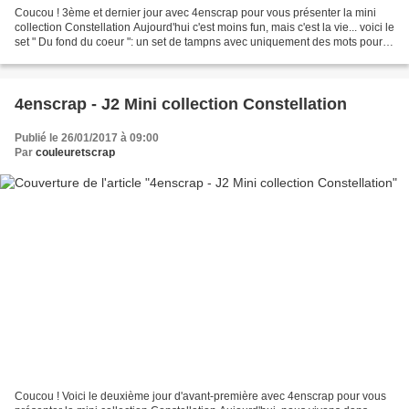
Coucou ! 3ème et dernier jour avec 4enscrap pour vous présenter la mini
collection Constellation Aujourd'hui c'est moins fun, mais c'est la vie... voici le
set " Du fond du coeur ": un set de tampns avec uniquement des mots pour
réconforter les gens dans...
4enscrap - J2 Mini collection Constellation
Publié le 26/01/2017 à 09:00
Par
couleuretscrap
Coucou ! Voici le deuxième jour d'avant-première avec 4enscrap pour vous