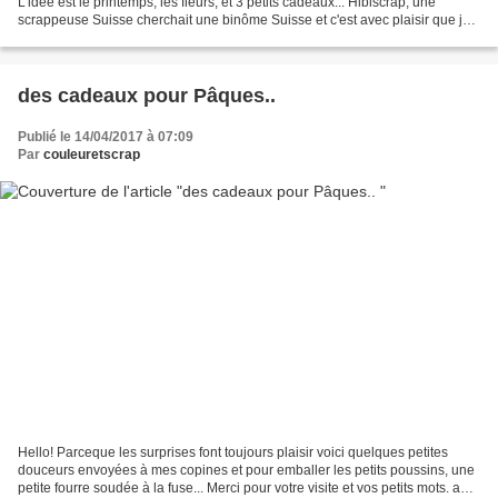
L'idée est le printemps, les fleurs, et 3 petits cadeaux... Hibiscrap, une
scrappeuse Suisse cherchait une binôme Suisse et c'est avec plaisir que je
fait ce échange avec elle....
des cadeaux pour Pâques..
Publié le 14/04/2017 à 07:09
Par
couleuretscrap
Hello! Parceque les surprises font toujours plaisir voici quelques petites
douceurs envoyées à mes copines et pour emballer les petits poussins, une
petite fourre soudée à la fuse... Merci pour votre visite et vos petits mots. a