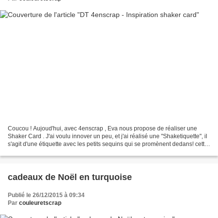
Coucou ! Aujoud'hui, avec 4enscrap , Eva nous propose de réaliser une
Shaker Card . J'ai voulu innover un peu, et j'ai réalisé une "Shaketiquette", il
s'agit d'une étiquette avec les petits sequins qui se promènent dedans! cette
"shaketiquette" fait partie...
cadeaux de Noël en turquoise
Publié le 26/12/2015 à 09:34
Par
couleuretscrap