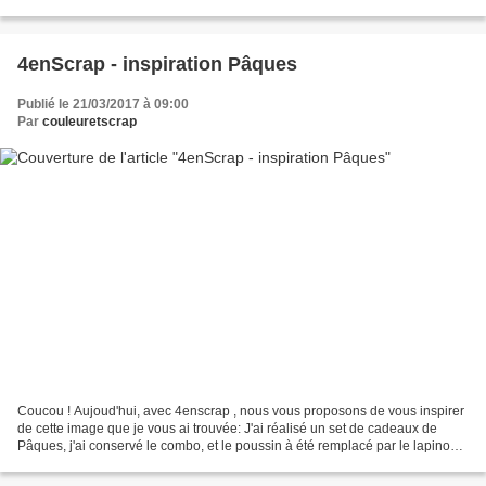
bientôt Nicole
4enScrap - inspiration Pâques
Publié le 21/03/2017 à 09:00
Par
couleuretscrap
Coucou ! Aujoud'hui, avec 4enscrap , nous vous proposons de vous inspirer
de cette image que je vous ai trouvée: J'ai réalisé un set de cadeaux de
Pâques, j'ai conservé le combo, et le poussin à été remplacé par le lapinou
en détail, la carte avec Mlle...