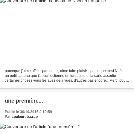
parceque j'aime offrir... parceque j'aime faire plaisir... parceque c'est Noël...
un petit cadeau que j'ai confectionné en turquoise et la carte assortie
certaines choses vous les avez déjà vues, d'autres pas encore... Merci pour
votre visite et vos petits...
une première...
Publié le 30/10/2015 à 10:59
Par
couleuretscrap