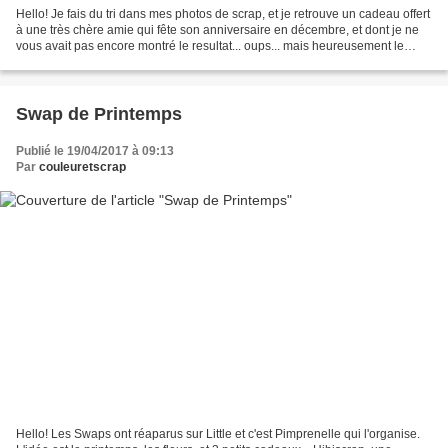
Hello! Je fais du tri dans mes photos de scrap, et je retrouve un cadeau offert
à une très chère amie qui fête son anniversaire en décembre, et dont je ne
vous avait pas encore montré le resultat... oups... mais heureusement le
cadeaux était à l'heure......
Swap de Printemps
Publié le 19/04/2017 à 09:13
Par
couleuretscrap
Hello! Les Swaps ont réaparus sur Little et c'est Pimprenelle qui l'organise.