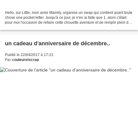
Hello, sur Little, mon amie Mamily, organise un swap qui contient avant toute
chose une pocket letter. Jusqu'à ce jour, je n'en ai faite que 1, alors c'était
pour moi l'occasion de refaire cette chouette aventure et de remplir plein de
petites pochettes...
un cadeau d'anniversaire de décembre..
Publié le 22/04/2017 à 17:21
Par
couleuretscrap