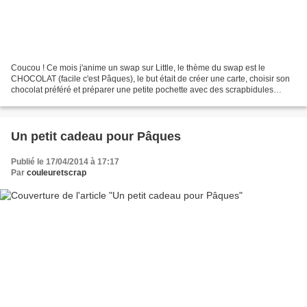
Coucou ! Ce mois j'anime un swap sur Little, le thème du swap est le
CHOCOLAT (facile c'est Pâques), le but était de créer une carte, choisir son
chocolat préféré et préparer une petite pochette avec des scrapbidules
dedans et de confier le tout à son...
Un petit cadeau pour Pâques
Publié le 17/04/2014 à 17:17
Par
couleuretscrap