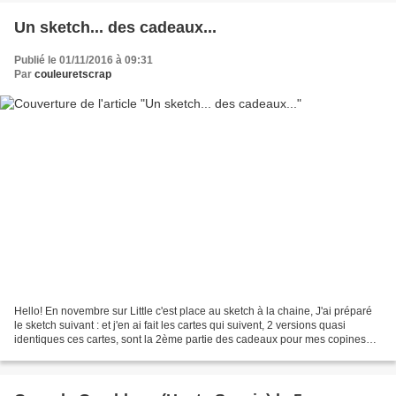
Un sketch... des cadeaux...
Publié le 01/11/2016 à 09:31
Par
couleuretscrap
Hello! En novembre sur Little c'est place au sketch à la chaine, J'ai préparé
le sketch suivant : et j'en ai fait les cartes qui suivent, 2 versions quasi
identiques ces cartes, sont la 2ème partie des cadeaux pour mes copines
que j'ai vues à VS Lyon,...