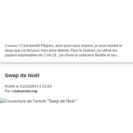
Coucou ! C'est bientôt Pâques, alors pour vous inspirer, je vous montre le
swap que j'ai fait pour mon amie Mamily. Pour le réaliser, j'ai utilisé les
papiers imprimables de Com.16 , j'ai choisi la collection Bertille et ses
papiers n° 1 - 2 - 3 - 4 -...
Swap de Noël
Publié le 21/12/2014 à 15:04
Par
couleuretscrap