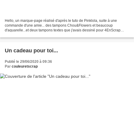
Hello, un marque-page réalisé d'après le tuto de Pinklola, suite à une
commande d'une amie... des tampons Chou&Flowers et beaucoup
d'aquarelle...et deux tampons textes que j'avais dessiné pour 4EnScrap
Merci pour votre visite et vos petits mots ! A bientôt...
Un cadeau pour toi...
Publié le 29/06/2020 à 09:36
Par
couleuretscrap