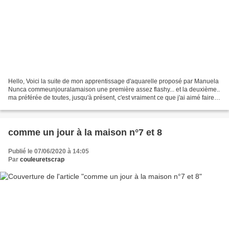
Hello, Voici la suite de mon apprentissage d'aquarelle proposé par Manuela
Nunca commeunjouralamaison une première assez flashy... et la deuxième..
ma préférée de toutes, jusqu'à présent, c'est vraiment ce que j'ai aimé faire le
plus, tant par la technique...
comme un jour à la maison n°7 et 8
Publié le 07/06/2020 à 14:05
Par
couleuretscrap