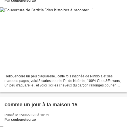
Par
couleuretscrap
Hello, encore un peu d'aquarelle.. cette fois inspriée de Pinklola et ses
marques-pages, voici 3 cartes pour le PL de Noémie, 100% Chou&Flowers,
un peu d'aquarelle.. et voici : ici les cheveux du garçon rallongés pour en
faire une fille: et là aussi,...
comme un jour à la maison 15
Publié le 15/06/2020 à 10:29
Par
couleuretscrap