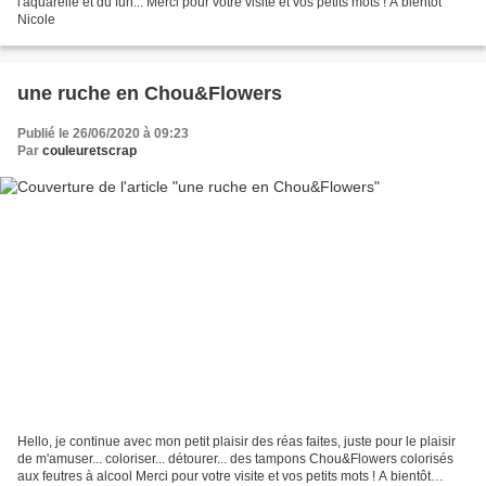
l'aquarelle et du fun... Merci pour votre visite et vos petits mots ! A bientôt
Nicole
une ruche en Chou&Flowers
Publié le 26/06/2020 à 09:23
Par
couleuretscrap
Hello, je continue avec mon petit plaisir des réas faites, juste pour le plaisir
de m'amuser... coloriser... détourer... des tampons Chou&Flowers colorisés
aux feutres à alcool Merci pour votre visite et vos petits mots ! A bientôt