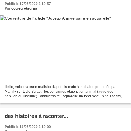
Publié le 17/06/2020 à 10:57
Par
couleuretscrap
Hello, Voici ma carte réalisée d'après la carte à la chaine proposée par
Mamily sur Little Scrap... les consignes étaient : un animal (autre que
papillon ou libellule) - anniversaire - aquarelle un fond rose un peu flashy,
mais des superbes tampons Chou&Flowers..un...
des histoires à raconter...
Publié le 16/06/2020 à 10:00