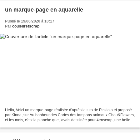
un marque-page en aquarelle
Publié le 19/06/2020 à 10:17
Par
couleuretscrap
Hello, Voici un marque-page réalisée d'après le tuto de Pinklola et proposé
par Kinna, sur Au bonheur des Cartes des tampons animaux Chou&Flowers,
et les mots, c'est la planche que j'avais dessinée pour 4enscrap, une belle
occasion de l'utiliser. Merci...