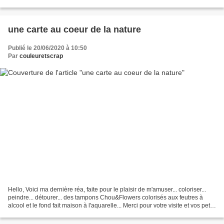
Nicole
une carte au coeur de la nature
Publié le 20/06/2020 à 10:50
Par
couleuretscrap
Hello, Voici ma dernière réa, faite pour le plaisir de m'amuser... coloriser...
peindre... détourer... des tampons Chou&Flowers colorisés aux feutres à
alcool et le fond fait maison à l'aquarelle... Merci pour votre visite et vos petits
mots ! A bientôt...