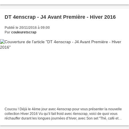
matrices "Couronne d'hiver,...
DT 4enscrap - J4 Avant Première - Hiver 2016
Publié le 20/11/2016 à 09:00
Par
couleuretscrap
Coucou ! Déjà le 4ème jour avec 4enscrap pour vous présenter la nouvelle
collection Hiver 2016 Vu qu’il fait froid avec 4enscrap, voici de quoi vous
réchauffer durant les longues journées d’hiver, avec Son set "Thé, café et
chocolat" et les matrices "Tasse...