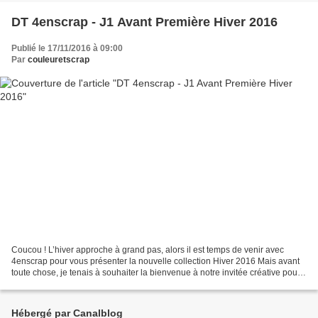
DT 4enscrap - J1 Avant Première Hiver 2016
Publié le 17/11/2016 à 09:00
Par
couleuretscrap
Coucou ! L’hiver approche à grand pas, alors il est temps de venir avec
4enscrap pour vous présenter la nouvelle collection Hiver 2016 Mais avant
toute chose, je tenais à souhaiter la bienvenue à notre invitée créative pour
cette saison d’hiver: la talentueuse...
Hébergé par Canalblog